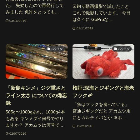
た。 失効したので再発行して
☑︎釣り動画撮影で試したこと
みました 免許をとっても...
これで撮影しています。 今日
は久々に GoProな...
03/14/2019
02/11/2019
スタイル
スタイル
「新島キンメ」ジグ重さと
検証:深海とジギングと海老
ライン太さ についての備忘
フック🦐
録
「魚はフックを食べている」
普通ジギングだと アカムツ用
505g〜1000gあれ、1000g4本
にとカルティバとか ※ホ...
もある キンメダイ何号でやり
ますか？ アカムツは何号で...
12/21/2018
02/07/2019