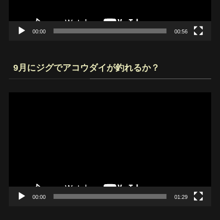
ー
00:00
00:56
9月にジグでアコウダイが釣れるか？
動
画
プ
レ
ー
ヤ
ー
00:00
01:29