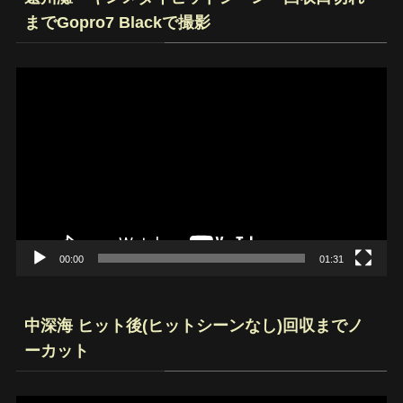
までGopro7 Blackで撮影
動
画
プ
レ
ー
ヤ
ー
00:00
01:31
中深海 ヒット後(ヒットシーンなし)回収までノ
ーカット