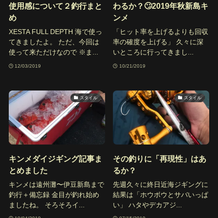
使用感について２釣行まと
わるか？🙄2019年秋新島キ
め
ンメ
XESTA FULL DEPTH 海で使っ
「ヒット率を上げるよりも回収
てきましたよ。 ただ、今回は
率の確度を上げる」 久々に深
使って来ただけなので ※ま...
いところに行ってきまし...
12/03/2019
10/21/2019
スタイル
スタイル
キンメダイジギング記事ま
その釣りに「再現性」はあ
とめました
るか？
キンメは遠州灘〜伊豆新島まで
先週久々に終日近海ジギングに
釣行＋備忘録 金目が釣れ始め
結果は「ホウボウとサバいっぱ
ましたね。 そろそろイ...
い」 ハタやデカアジ...