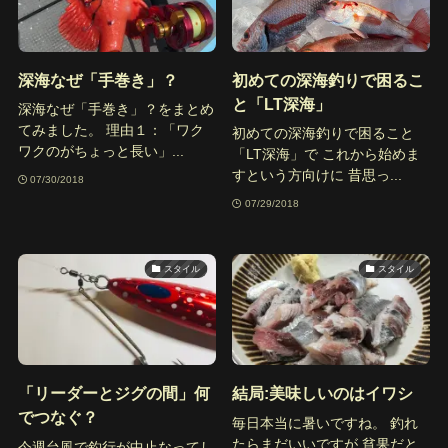
深海なぜ「手巻き」？
初めての深海釣りで困るこ
と「LT深海」
深海なぜ「手巻き」？をまとめ
てみました。 理由１：「ワク
初めての深海釣りで困ること
ワクのがちょっと長い」...
「LT深海」で これから始めま
すという方向けに 昔思っ...
07/30/2018
07/29/2018
スタイル
スタイル
「リーダーとジグの間」何
結局:美味しいのはイワシ
でつなぐ？
毎日本当に暑いですね。 釣れ
たらまだいいですが 貧果だと
今週台風で釣行が中止なってし