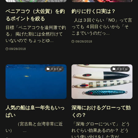
ベニアコウ（大佐賀）を釣
釣りに行く口実は？
るポイントを絞る
人は３回ぐらい「NO」って言
っても ４回目ぐらいから「そ
目標「ベニアコウを遠州灘で釣
こまでいうのだっ...
る」 掲げた割には全然行けて
いないので ちょっとゆ...
09/26/2018
09/28/2018
スタイル
スタイル
人気の船は🚢一年先もいっ
深海におけるグローって効
ぱい
くの？
（宮古島と台湾非常に近
「深海:グローについて」 どう
い） ...
れぐらい効果あるのか？ どう
いう使い分けをした方が...