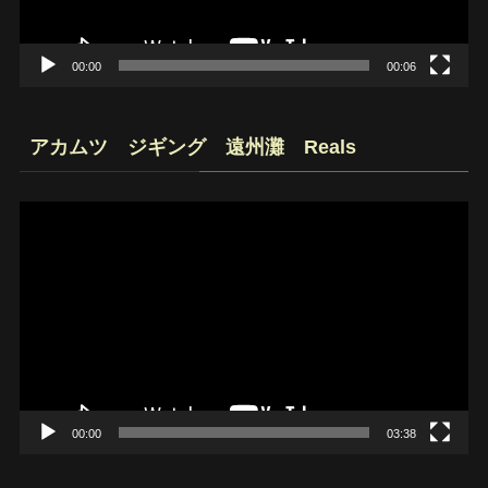
ー
00:00
00:06
アカムツ ジギング 遠州灘 Reals
動
画
プ
レ
ー
ヤ
ー
00:00
03:38