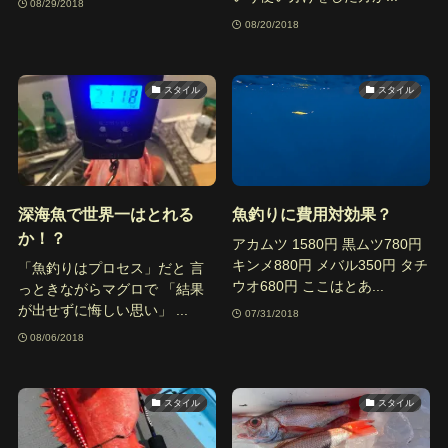
08/29/2018
08/20/2018
スタイル
スタイル
深海魚で世界一はとれる
魚釣りに費用対効果？
か！？
アカムツ 1580円 黒ムツ780円
キンメ880円 メバル350円 タチ
「魚釣りはプロセス」だと 言
ウオ680円 ここはとあ...
っときながらマグロで 「結果
が出せずに悔しい思い」 ...
07/31/2018
08/06/2018
スタイル
スタイル