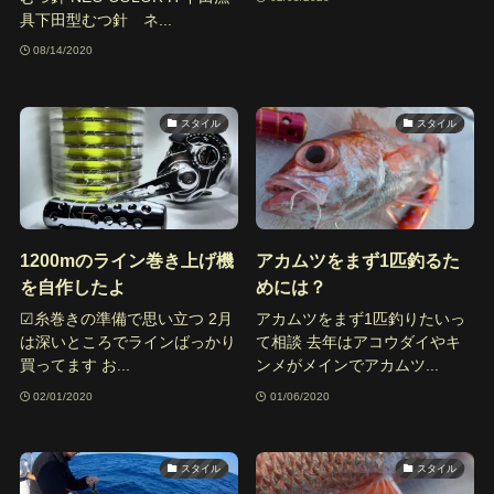
具下田型むつ針 ネ...
08/14/2020
スタイル
スタイル
1200mのライン巻き上げ機
アカムツをまず1匹釣るた
を自作したよ
めには？
☑︎糸巻きの準備で思い立つ 2月
アカムツをまず1匹釣りたいっ
は深いところでラインばっかり
て相談 去年はアコウダイやキ
買ってます お...
ンメがメインでアカムツ...
02/01/2020
01/06/2020
スタイル
スタイル