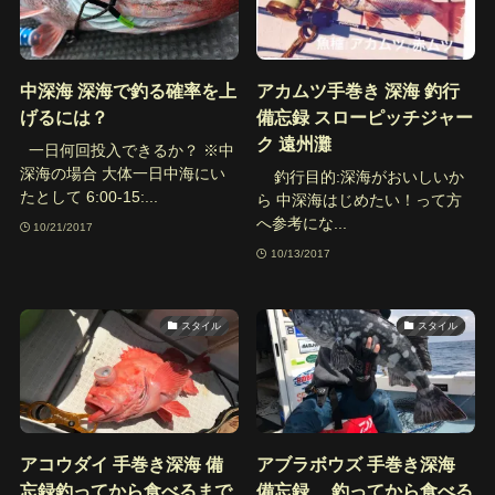
中深海 深海で釣る確率を上
アカムツ手巻き 深海 釣行
げるには？
備忘録 スローピッチジャー
ク 遠州灘
一日何回投入できるか？ ※中
深海の場合 大体一日中海にい
釣行目的:深海がおいしいか
たとして 6:00-15:...
ら 中深海はじめたい！って方
へ参考にな...
10/21/2017
10/13/2017
スタイル
スタイル
アコウダイ 手巻き深海 備
アブラボウズ 手巻き深海
忘録釣ってから食べるまで
備忘録 釣ってから食べる