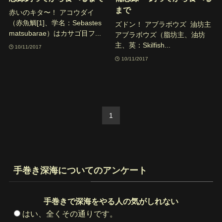
まで
赤いのキタ〜！ アコウダイ
（赤魚鯛[1]、学名：Sebastes
ズドン！ アブラボウズ 油坊主
matsubarae）はカサゴ目フ...
アブラボウズ（脂坊主、油坊
主、英：Skilfish...
10/11/2017
10/11/2017
1
手巻き深海についてのアンケート
手巻きで深海をやる人の気がしれない
はい、全くその通りです。