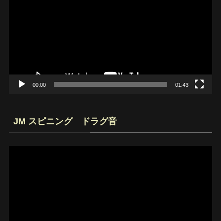
プ
レ
ー
ヤ
ー
00:00
01:43
JM スピニング ドラグ音
動
画
プ
レ
ー
ヤ