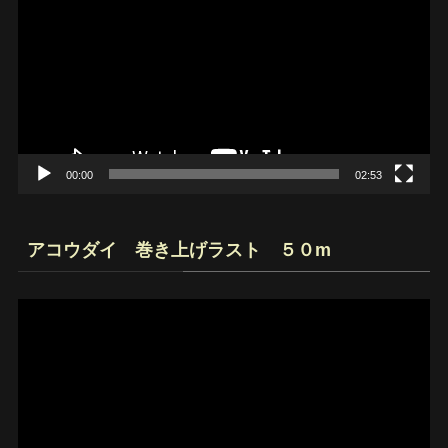
プ
レ
ー
ヤ
ー
00:00
02:53
アコウダイ 巻き上げラスト ５０m
動
画
プ
レ
ー
ヤ