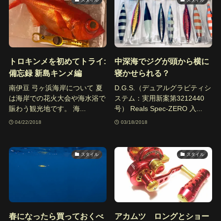
トロキンメを初めてトライ:
中深海でジグが頭から横に
備忘録 新島キンメ編
寝かせられる？
南伊豆 弓ヶ浜海岸について 夏
D.G.S.（デュアルグラビティシ
は海岸での花火大会や海水浴で
ステム：実用新案第3212440
賑わう観光地です。 海...
号） Reals Spec-ZERO 入...
04/22/2018
03/18/2018
スタイル
スタイル
春になったら買っておくべ
アカムツ ロングとショー