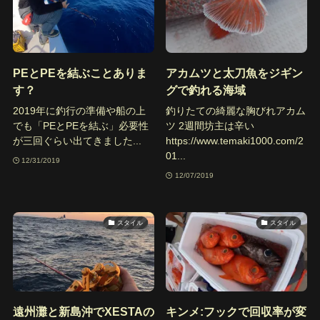
PEとPEを結ぶことありま
アカムツと太刀魚をジギン
す？
グで釣れる海域
2019年に釣行の準備や船の上
釣りたての綺麗な胸びれアカム
でも「PEとPEを結ぶ」必要性
ツ 2週間坊主は辛い
が三回ぐらい出てきました...
https://www.temaki1000.com/2
01...
12/31/2019
12/07/2019
スタイル
スタイル
遠州灘と新島沖でXESTAの
キンメ:フックで回収率が変