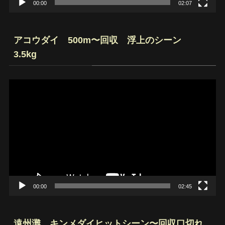
00:00
02:07
アコウダイ 500m〜回収 浮上のシーン
3.5kg
動
画
プ
レ
ー
ヤ
ー
00:00
02:45
遠州灘 キンメダイヒットシーン〜回収口切れ