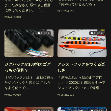
「何やっているんだろう...
まったみなさん 暇つぶし程度
に教えてください。 「...
07/22/2018
07/28/2018
スタイル
スタイル
ジグバックか100均カゴど
アシストフックをつくる楽
っちが便利？
しさ
ジグバックとは？ 最初に買っ
「深海これから始めます方向
たジグバックと言えば こちら
け」 ※2020にも追記あり 〜ア
をよく使ってい...
シストフックについて備忘...
06/17/2018
05/25/2018
スタイル
スタイル