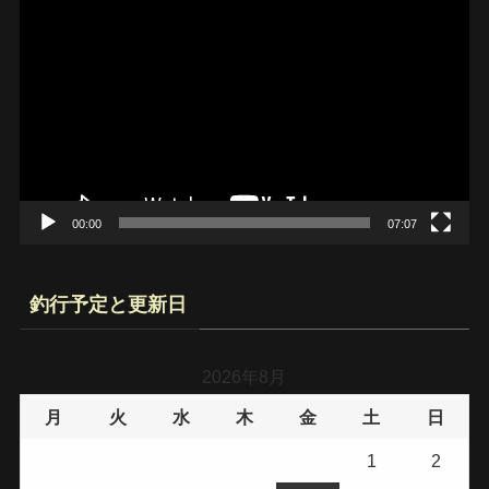
動
画
プ
レ
ー
ヤ
ー
00:00
07:07
釣行予定と更新日
2026年8月
月
火
水
木
金
土
日
1
2