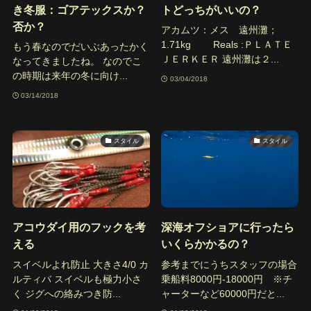
き冬服：ゴアテックスか？
トどっちがいいの？
否か？
アカムツ：メス 遠州灘；
1.71kg Reals :ＰＬＡＴＥ
もう春なのでだいぶあったかく
ＪＥＲＫＥＲ 遠州灘は２...
なってきましたね。 なのでこ
の時期は来年の冬に向け...
03/04/2018
03/14/2018
スタイル
スタイル
アコウダイ用のフックを考
深海オフショアに行ったら
える
いくらかかるの？
スイベルよれ防止 大きさ4/0 カ
参考までにうちスタッフの場合
ルティバ スイベルも極力小さ
乗船料8000円-18000円 ※チ
く ジグへの絡みつき防...
ャーターなど60000円だと...