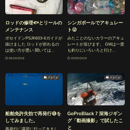
ロッドの修理🐟とリールの
シンガポールでアキュレー
メンテナンス
ト😜
ポセイドンPSJK603-6ガイドが
みたことのないカラーのアキュ
抜けました ロッドが折れるの
レートが並びます。 GWは一度
は使い方が悪い 聞いては...
も釣りにいろいろと行け...
06/10/2019
05/05/2019
スタイル
スタイル
船舶免許失効で再発行😅を
GoProBlack 7 深海ジギン
してみました。
グ「動画撮影」で試したこ
と
再発行に講習に行ってきまし