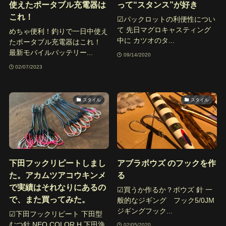
使えたポータブル充電器は
って“スタンス”が好き
これ！
☑︎パックロットの利便性につい
て 先日マグロキャスティング
めちゃ便利！釣りで一日中使え
中に カツオのタ...
たポータブル充電器はこれ！
最新モバイルバッテリー...
09/14/2020
02/07/2023
スタイル
スタイル
下田フックリピートしまし
アブラボウズ のフックを作
た。アカムツアコウキンメ
る
で実績はそれなりにあるの
☑︎買うか作るか？ボウズ 針 一
で、また買ってみた。
般的なジギング フック5/0JM
ジギングフック...
☑︎下田フックリピート 下田型
むつ針 NEO COLOR H 下田漁
02/05/2020