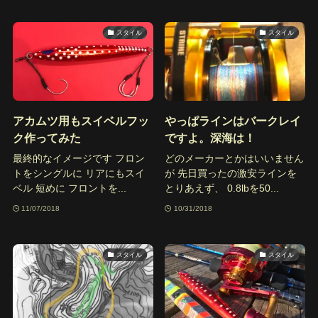
スタイル
スタイル
アカムツ用もスイベルフッ
やっぱラインはバークレイ
ク作ってみた
ですよ。深海は！
最終的なイメージです フロン
どのメーカーとかはいいません
トをシングルに リアにもスイ
が 先日買ったの激安ラインを
ベル 短めに フロントを...
とりあえず、 0.8lbを50...
11/07/2018
10/31/2018
スタイル
スタイル