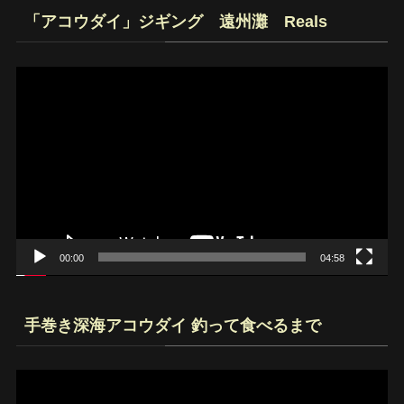
「アコウダイ」ジギング 遠州灘 Reals
動
画
プ
レ
ー
ヤ
ー
00:00
04:58
手巻き深海アコウダイ 釣って食べるまで
動
画