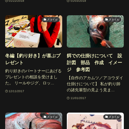
01/22/2018
01/03/2018
スタイル
スタイル
冬編【釣り好き】が喜ぶプ
餌での仕掛けについて 設
レゼント
計図 部品 作成 イメー
ジ 参考図
釣り好きのパートナーにあげる
プレゼントの相談を受けまし
【自作のアカムツ／アコウダイ
た。 リールやジグ、ロッ...
仕掛けについて】 私が釣り師
の諸先輩型の見よう見ま...
12/11/2017
11/01/2017
スタイル
スタイル