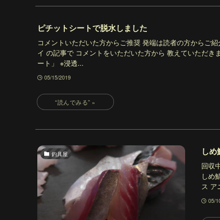
ピチットシートで脱水しました
コメントいただいた方からご推奨 発端は読者の方からご紹
イ の記事で コメントをいただいた方から 教えていただき
ート」 ※浸透...
05/15/2019
しめ
釣具屋
回収
しめ
ス ア
05/1