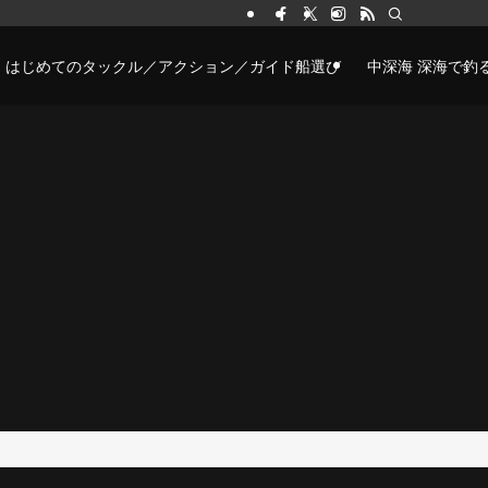
はじめてのタックル／アクション／ガイド船選び
中深海 深海で釣