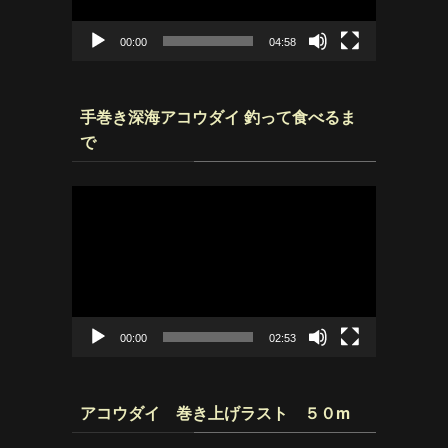
ヤ
ー
00:00
04:58
手巻き深海アコウダイ 釣って食べるま
で
動
画
プ
レ
ー
ヤ
ー
00:00
02:53
アコウダイ 巻き上げラスト ５０m