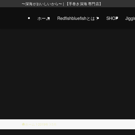
〜深海がおいしいから〜 | 【手巻き深海 専門店】
ホーム
Redfishbluefishとは？
SHOP
Jig
ホーム
2019年
5月