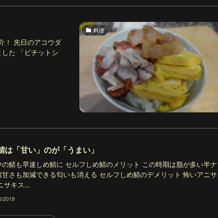
料理
介！ 先日のアコウダ
ました 「ピチットシ
鯖は「甘い」のが「うまい」
中の鯖も早速しめ鯖に セルフしめ鯖のメリット この時期は脂が多い半ナ
鯖甘さも加減できる匂いも消える セルフしめ鯖のデメリット 怖いアニサ
ニサキス...
0/2019