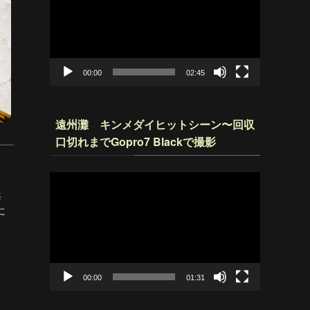
プ
レ
ー
ヤ
ー
00:00
02:45
遠州灘 キンメダイヒットシーン〜回収
口切れまでGopro7 Blackで撮影
動
画
海
プ
に
レ
ー
ヤ
ー
00:00
01:31