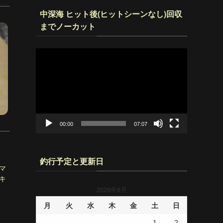
中深海 ヒット後(ヒットシーンなし)回収
までノーカット
動
画
プ
レ
ー
ヤ
ー
00:00
07:07
釣行予定と更新日
マ
キ
2026年8月
月
火
水
木
金
土
日
1
2