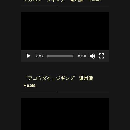
動
画
プ
レ
ー
ヤ
ー
00:00
03:38
「アコウダイ」ジギング 遠州灘
Reals
動
画
プ
レ
ー