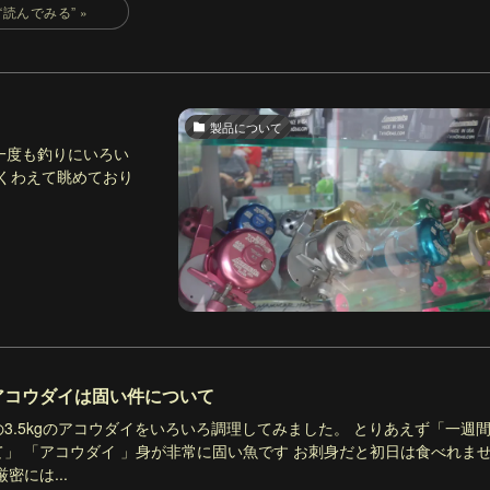
製品について
一度も釣りにいろい
くわえて眺めており
:アコウダイは固い件について
の3.5kgのアコウダイをいろいろ調理してみました。 とりあえず「一週
て」 「アコウダイ 」身が非常に固い魚です お刺身だと初日は食べれま
厳密には...