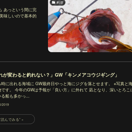
料理
も あっという間に完
 美味しいので基本的
れが変わると釣れない？」GW「キンメアコウジギング」
る時に出れる海域に GW最終日やっと海にジグを落とせます。 ※写真と
物です。 今年のGWは予報が「良い方」に外れて 凪となり、深いとろこ
る船も多かっ...
0/2019