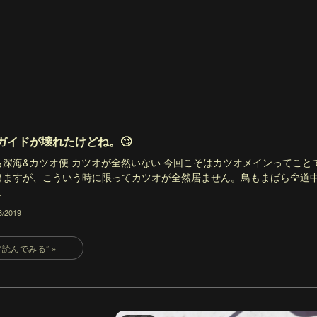
ガイドが壊れたけどね。🙄
も深海&カツオ便 カツオが全然いない 今回こそはカツオメインってこと
出ますが、こういう時に限ってカツオが全然居ません。鳥もまばら🦅道
.
8/2019