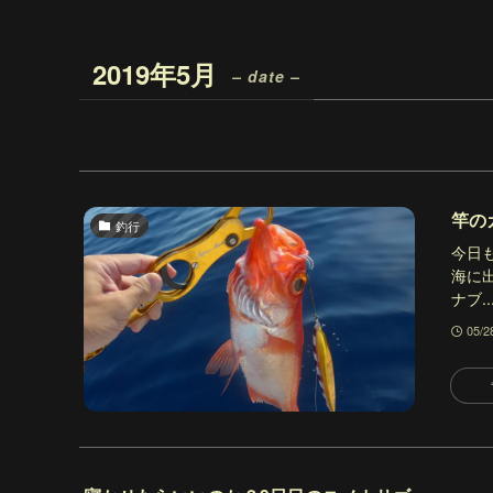
2019年5月
– date –
竿の
釣行
今日
海に
ナブ..
05/2