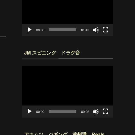
プ
レ
ー
ヤ
ー
00:00
01:43
JM スピニング ドラグ音
動
画
プ
レ
ー
ヤ
ー
00:00
00:06
アカムツ ジギング 遠州灘 Reals