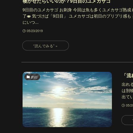
寝かせたらいいのか？9日目のユメカサゴ
9日目のユメカサゴ お刺身 今回は魚も多くユメカサゴ熟成
了🍣 気づけば「9日目」 ユメカサゴは初日のプリプリ感も
にいつ...
05/23/2019
「流
釣行
出れ
は別
出てい
05/2