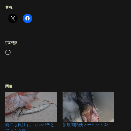
共有:
いいね:
読
み
込
み
中…
関連
雨にも負けず。カンパチと
新規開拓便ノーヒット🐟
アカムツ便