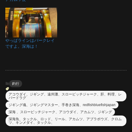
やっぱラインはバークレイ
ですよ。深海は！
釣行
アコウダイ、ジギング、遠州灘、スローピッチジャーク、肝、料理、レ
バードラグ
ジギング魂、ジギングマスター、手巻き深海、redfishbluefishjapan
深海 、スローピッチジャーク、アコウダイ、アカムツ、ジギング
深海魚、タックル、ロッド、リール、アカムツ、アブラボウズ、クロム
ツ、キンメダイ、タックル、