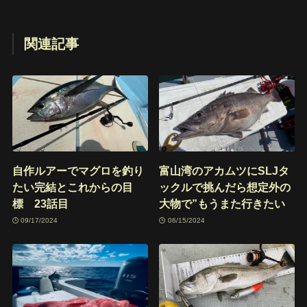
関連記事
自作ルアーでマグロを釣り
富山湾のアカムツにSLJタ
たい完結とこれからの目
ックルで挑んだら想定外の
標 23話目
大物で”もうまた行きたい
09/17/2024
06/15/2024