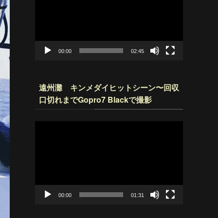
プ
レ
ー
ヤ
ー
00:00
02:45
遠州灘 キンメダイヒットシーン〜回収
口切れまでGopro7 Blackで撮影
動
画
プ
レ
ー
ヤ
ー
00:00
01:31