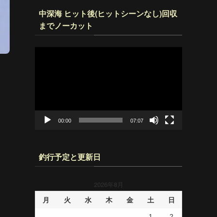
中深海 ヒット後(ヒットシーンなし)回収
までノーカット
動
画
プ
レ
ー
ヤ
ー
00:00
07:07
釣行予定と更新日
2026年8月
月
火
水
木
金
土
日
1
2