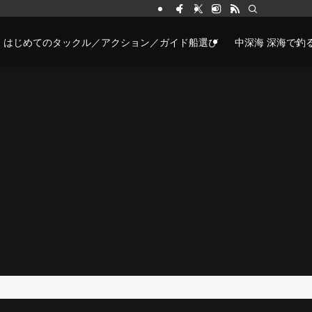
はじめてのタックル／アクション／ガイド船選び
中深海 深海で釣