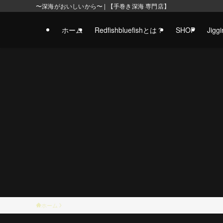
〜深海がおいしいから〜 | 【手巻き深海 専門店】
ホーム
Redfishbluefishとは？
SHOP
Jig
ホーム