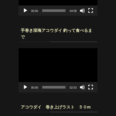
ヤ
ー
00:00
04:58
手巻き深海アコウダイ 釣って食べるま
で
動
画
プ
レ
ー
ヤ
ー
00:00
02:53
アコウダイ 巻き上げラスト ５０m