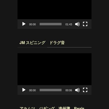
プ
レ
ー
ヤ
ー
00:00
01:43
JM スピニング ドラグ音
動
画
プ
レ
ー
ヤ
ー
00:00
00:06
アカムツ ジギング 遠州灘 Reals