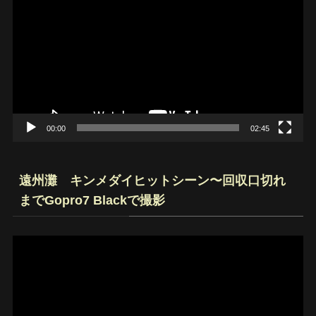
画
プ
レ
ー
ヤ
ー
00:00
02:45
遠州灘 キンメダイヒットシーン〜回収口切れ
までGopro7 Blackで撮影
動
画
プ
レ
ー