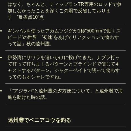
はなく、ちゃんと、ティップランTR専用のロッドで参
加しなかったことを深くこの場で反省しておりま
す ”反省点10”点
ギンバルを使ったアカムツジグが1秒”500mmで動くス
ピード”の世界「’初速’をあげてリアクションで食わす
って話」秋の遠州灘。
伊勢湾にサワラを追いかけに投げてきた。ナブラ打っ
て打って打ちまくるパターンとブラインドで信じてキ
ャストするパターン。ジャクーベイトで誘って食わす
ってのもオシャレですね。
「”アジラバ”と遠州灘の夕方便について」と遠州灘で海
亀を助けた時の話。
遠州灘でベニアコウを釣る