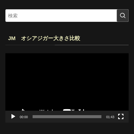
JM オシアジガー大きさ比較
動
画
プ
レ
ー
ヤ
ー
00:00
01:43