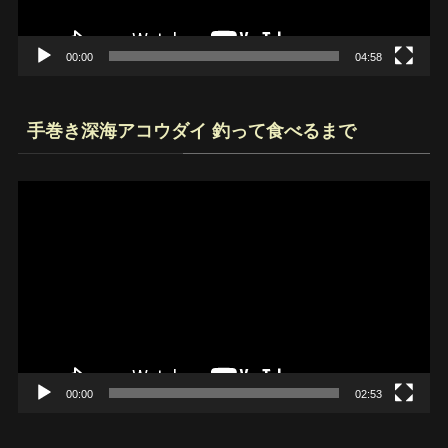
ー
00:00
04:58
手巻き深海アコウダイ 釣って食べるまで
動
画
プ
レ
ー
ヤ
ー
00:00
02:53