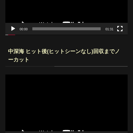
ヤ
ー
00:00
01:31
中深海 ヒット後(ヒットシーンなし)回収までノ
ーカット
動
画
プ
レ
ー
ヤ
ー