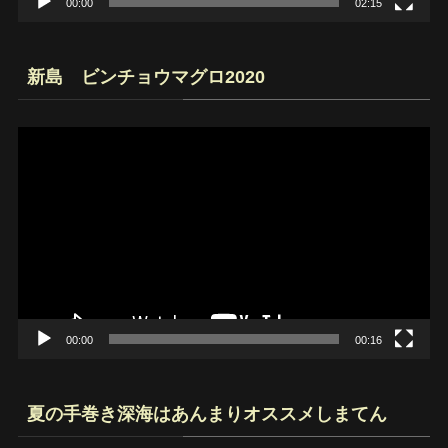
00:00
02:15
新島 ビンチョウマグロ2020
動
画
プ
レ
ー
ヤ
ー
00:00
00:16
夏の手巻き深海はあんまりオススメしまてん