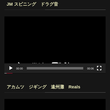
JM スピニング ドラグ音
動
画
プ
レ
ー
ヤ
ー
00:00
00:06
アカムツ ジギング 遠州灘 Reals
動
画