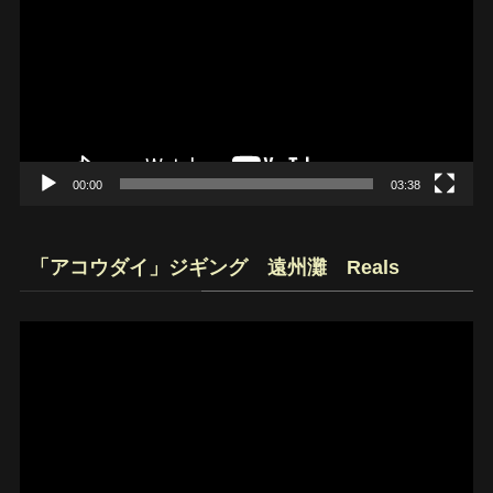
プ
レ
ー
ヤ
ー
00:00
03:38
「アコウダイ」ジギング 遠州灘 Reals
動
画
プ
レ
ー
ヤ