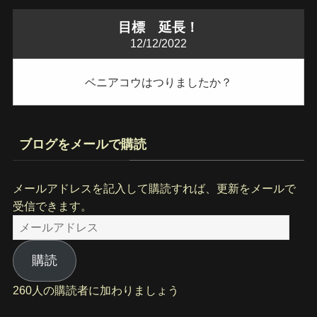
目標 延長！
12/12/2022
ベニアコウはつりましたか？
ブログをメールで購読
メールアドレスを記入して購読すれば、更新をメールで
受信できます。
メ
ー
ル
購読
ア
260人の購読者に加わりましょう
ド
レ