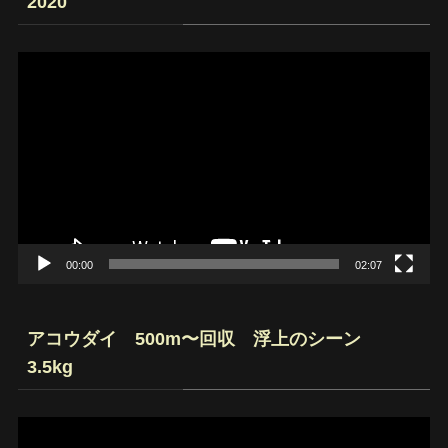
2020
動
画
プ
レ
ー
ヤ
ー
00:00
02:07
アコウダイ 500m〜回収 浮上のシーン
3.5kg
動