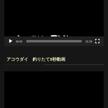
プ
レ
ー
ヤ
ー
00:00
01:29
アコウダイ 釣りたて9秒動画
動
画
プ
レ
ー
ヤ