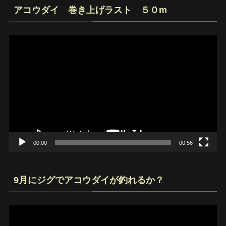
アコウダイ 巻き上げラスト ５０m
動
画
プ
レ
ー
ヤ
ー
00:00
00:56
9月にジグでアコウダイが釣れるか？
動
画