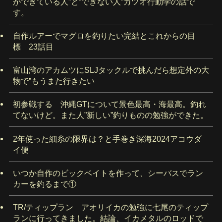
ができている人”と”できない人”カツオ行動学の話で
す。
自作ルアーでマグロを釣りたい完結とこれからの目
標 23話目
富山湾のアカムツにSLJタックルで挑んだら想定外の大
物で”もうまた行きたい
初参戦する 沖縄GTについて景色最高・海最高。釣れ
てないけど。また人”新しい”釣りものの勉強ができた。
2年使った細糸の限界は？と手巻き深海2024アコウダ
イ便
いつか自作のビックベイトを作って、シーバスでラン
カーを釣るまで①
TR/ティップラン アオリイカの勉強に七尾のティップ
ランに行ってきました。結論、イカメタルのロッドで