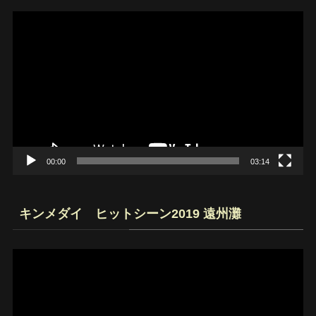
動
画
プ
レ
ー
ヤ
ー
00:00
03:14
キンメダイ ヒットシーン2019 遠州灘
動
画
プ
レ