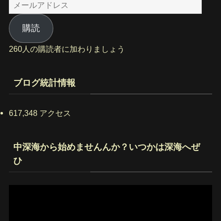
メ
ー
ル
購読
ア
260人の購読者に加わりましょう
ド
レ
ス
ブログ統計情報
617,348 アクセス
中深海から始めませんんか？いつかは深海へぜ
ひ
動
画
プ