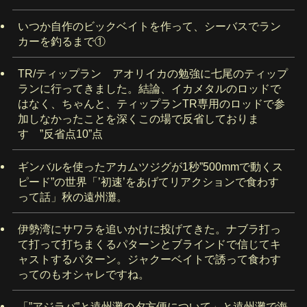
いつか自作のビックベイトを作って、シーバスでラン
カーを釣るまで①
TR/ティップラン アオリイカの勉強に七尾のティップ
ランに行ってきました。結論、イカメタルのロッドで
はなく、ちゃんと、ティップランTR専用のロッドで参
加しなかったことを深くこの場で反省しておりま
す ”反省点10”点
ギンバルを使ったアカムツジグが1秒”500mmで動くス
ピード”の世界「’初速’をあげてリアクションで食わす
って話」秋の遠州灘。
伊勢湾にサワラを追いかけに投げてきた。ナブラ打っ
て打って打ちまくるパターンとブラインドで信じてキ
ャストするパターン。ジャクーベイトで誘って食わす
ってのもオシャレですね。
「”アジラバ”と遠州灘の夕方便について」と遠州灘で海