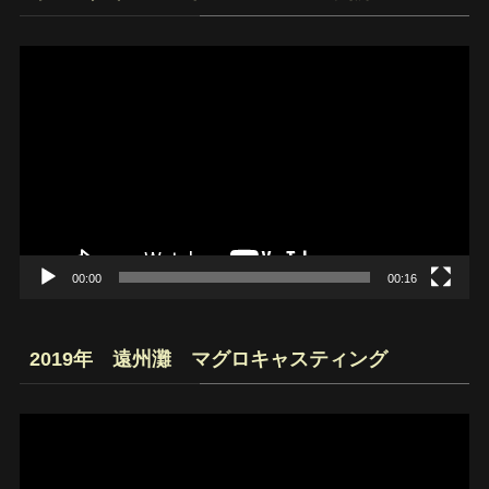
動
画
プ
レ
ー
ヤ
ー
00:00
00:16
2019年 遠州灘 マグロキャスティング
動
画
プ