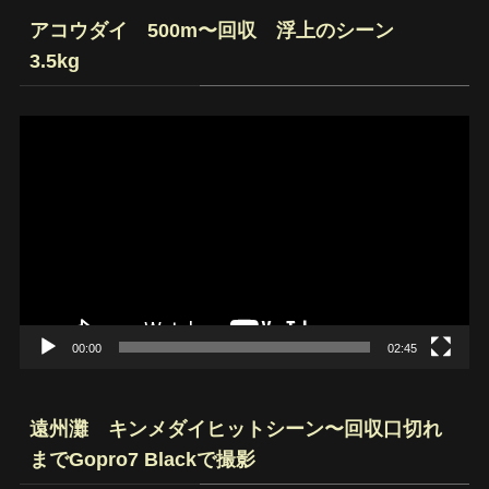
アコウダイ 500m〜回収 浮上のシーン
3.5kg
動
画
プ
レ
ー
ヤ
ー
00:00
02:45
遠州灘 キンメダイヒットシーン〜回収口切れ
までGopro7 Blackで撮影