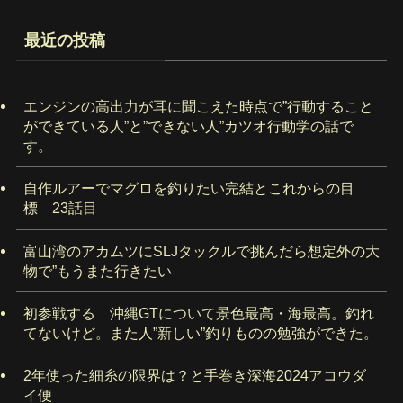
最近の投稿
エンジンの高出力が耳に聞こえた時点で”行動すること
ができている人”と”できない人”カツオ行動学の話で
す。
自作ルアーでマグロを釣りたい完結とこれからの目
標 23話目
富山湾のアカムツにSLJタックルで挑んだら想定外の大
物で”もうまた行きたい
初参戦する 沖縄GTについて景色最高・海最高。釣れ
てないけど。また人”新しい”釣りものの勉強ができた。
2年使った細糸の限界は？と手巻き深海2024アコウダ
イ便