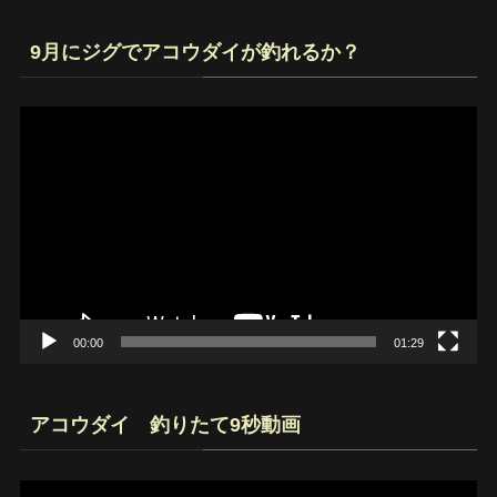
9月にジグでアコウダイが釣れるか？
動
画
プ
レ
ー
ヤ
ー
00:00
01:29
アコウダイ 釣りたて9秒動画
動