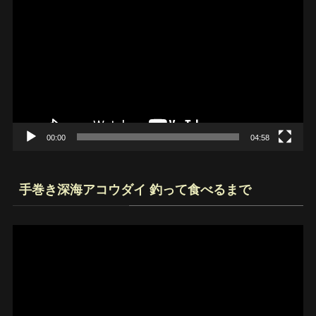
画
プ
レ
ー
ヤ
ー
00:00
04:58
手巻き深海アコウダイ 釣って食べるまで
動
画
プ
レ
ー