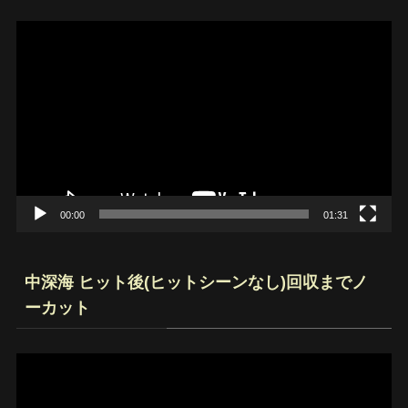
動
画
プ
レ
ー
ヤ
ー
00:00
01:31
中深海 ヒット後(ヒットシーンなし)回収までノ
ーカット
動
画