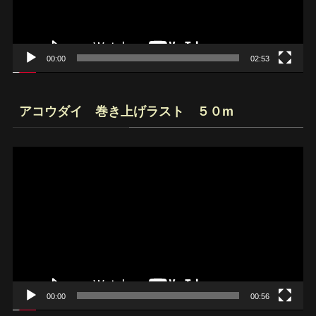
ヤ
ー
00:00
02:53
アコウダイ 巻き上げラスト ５０m
動
画
プ
レ
ー
ヤ
ー
00:00
00:56