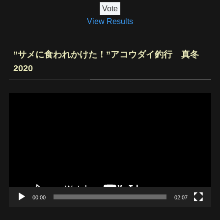
View Results
”サメに食われかけた！”アコウダイ釣行 真冬
2020
動
画
プ
レ
ー
ヤ
ー
00:00
02:07