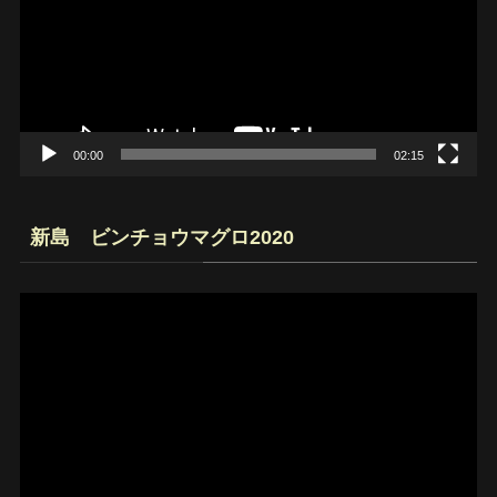
レ
ー
ヤ
ー
00:00
02:15
新島 ビンチョウマグロ2020
動
画
プ
レ
ー
ヤ
ー