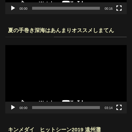
00:00
00:16
夏の手巻き深海はあんまりオススメしまてん
動
画
プ
レ
ー
ヤ
ー
00:00
03:14
キンメダイ ヒットシーン2019 遠州灘