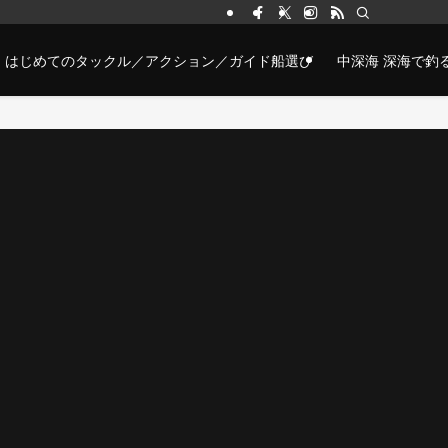
はじめてのタックル／アクション／ガイド船選び
中深海 深海で釣