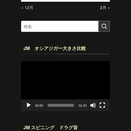
« 12月
2月 »
JM オシアジガー大きさ比較
動
画
プ
レ
ー
ヤ
ー
00:00
01:43
JM スピニング ドラグ音