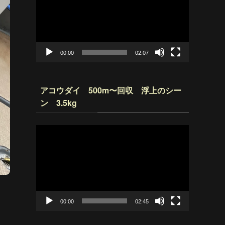
プ
レ
ー
ヤ
ー
00:00
02:07
アコウダイ 500m〜回収 浮上のシー
ン 3.5kg
動
画
プ
レ
ー
ヤ
ー
00:00
02:45