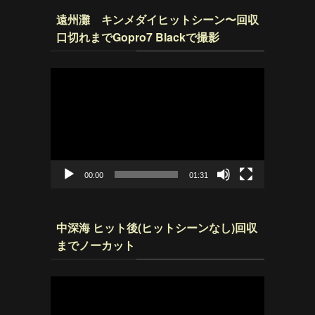
遠州灘 キンメダイヒットシーン〜回収
口切れまでGopro7 Blackで撮影
動
画
プ
レ
ー
ヤ
ー
00:00
01:31
中深海 ヒット後(ヒットシーンなし)回収
までノーカット
動
画
プ