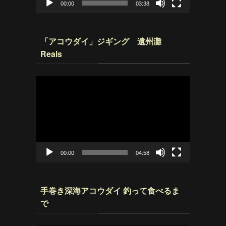
00:00
03:38
「アコウダイ」ジギング 遠州灘
Reals
動
画
プ
レ
ー
ヤ
ー
00:00
04:58
手巻き深海アコウダイ 釣って食べるま
で