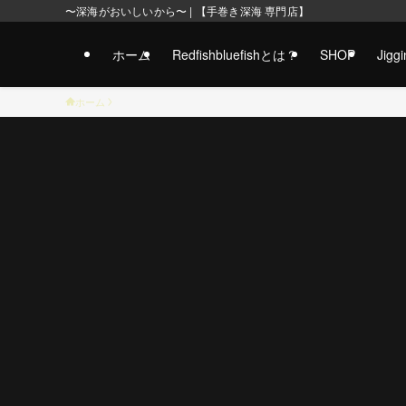
〜深海がおいしいから〜 | 【手巻き深海 専門店】
ホーム
Redfishbluefishとは？
SHOP
Jig
ホーム