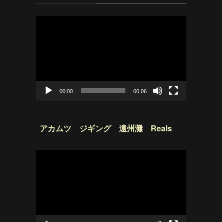
動
画
プ
レ
ー
ヤ
ー
00:00
00:06
アカムツ ジギング 遠州灘 Reals
動
画
プ
レ
ー
ヤ
ー