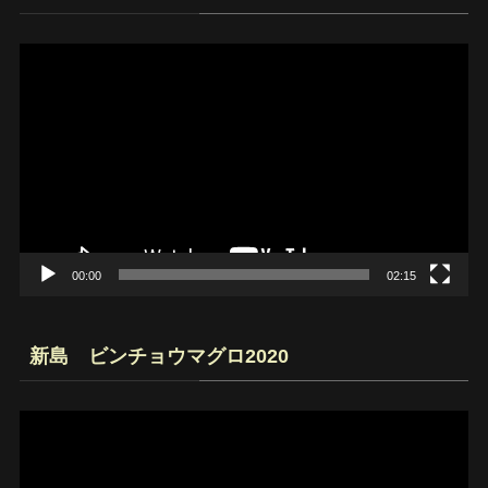
動
画
プ
レ
ー
ヤ
ー
00:00
02:15
新島 ビンチョウマグロ2020
動
画
プ