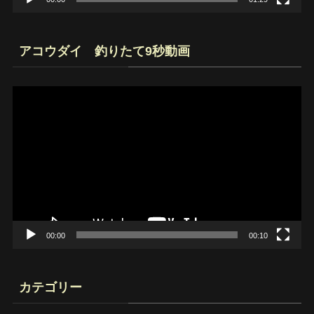
アコウダイ 釣りたて9秒動画
動
画
プ
レ
ー
ヤ
ー
00:00
00:10
カテゴリー