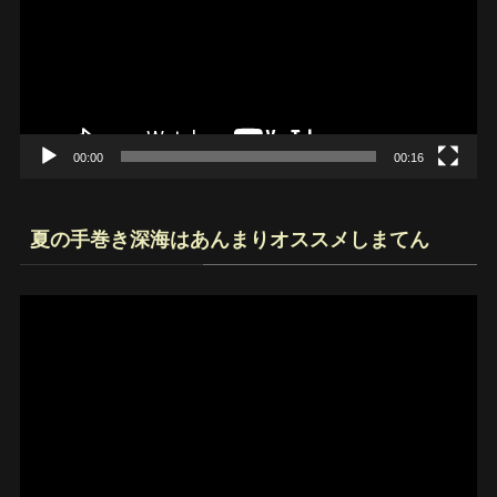
レ
ー
ヤ
ー
00:00
00:16
夏の手巻き深海はあんまりオススメしまてん
動
画
プ
レ
ー
ヤ
ー