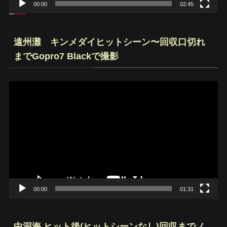
00:00
02:45
遠州灘 キンメダイヒットシーン〜回収口切れ
までGopro7 Blackで撮影
動
画
プ
レ
ー
ヤ
ー
00:00
01:31
中深海 ヒット後(ヒットシーンなし)回収までノ