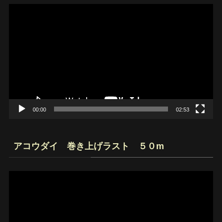
動
画
プ
レ
ー
ヤ
ー
00:00
02:53
アコウダイ 巻き上げラスト ５０m
動
画
プ
レ