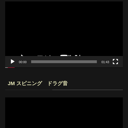
動
画
プ
レ
ー
ヤ
ー
00:00
01:43
JM スピニング ドラグ音
動
画
プ
レ