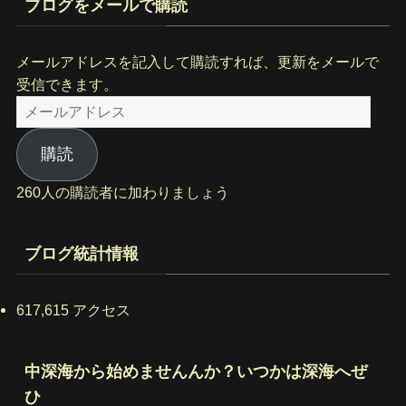
ブログをメールで購読
メールアドレスを記入して購読すれば、更新をメールで
受信できます。
メ
ー
ル
購読
ア
260人の購読者に加わりましょう
ド
レ
ス
ブログ統計情報
617,615 アクセス
中深海から始めませんんか？いつかは深海へぜ
ひ