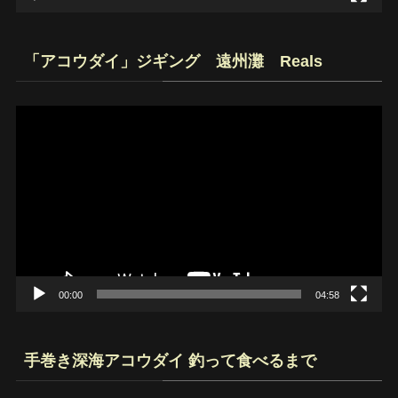
「アコウダイ」ジギング 遠州灘 Reals
動
画
プ
レ
ー
ヤ
ー
00:00
04:58
手巻き深海アコウダイ 釣って食べるまで