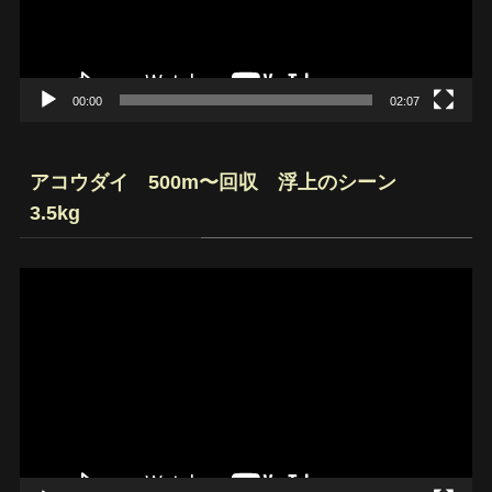
ヤ
ー
00:00
02:07
アコウダイ 500m〜回収 浮上のシーン
3.5kg
動
画
プ
レ
ー
ヤ
ー