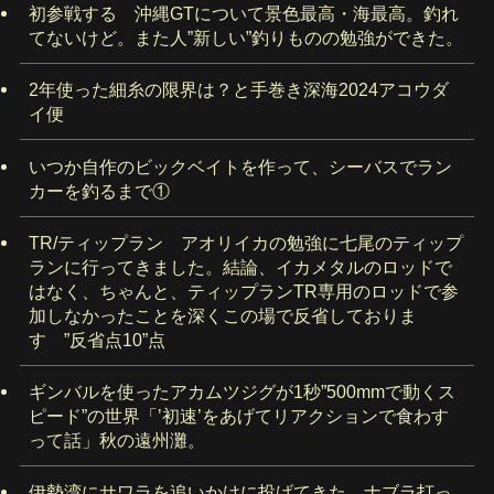
初参戦する 沖縄GTについて景色最高・海最高。釣れ
てないけど。また人”新しい”釣りものの勉強ができた。
2年使った細糸の限界は？と手巻き深海2024アコウダ
イ便
いつか自作のビックベイトを作って、シーバスでラン
カーを釣るまで①
TR/ティップラン アオリイカの勉強に七尾のティップ
ランに行ってきました。結論、イカメタルのロッドで
はなく、ちゃんと、ティップランTR専用のロッドで参
加しなかったことを深くこの場で反省しておりま
す ”反省点10”点
ギンバルを使ったアカムツジグが1秒”500mmで動くス
ピード”の世界「’初速’をあげてリアクションで食わす
って話」秋の遠州灘。
伊勢湾にサワラを追いかけに投げてきた。ナブラ打っ