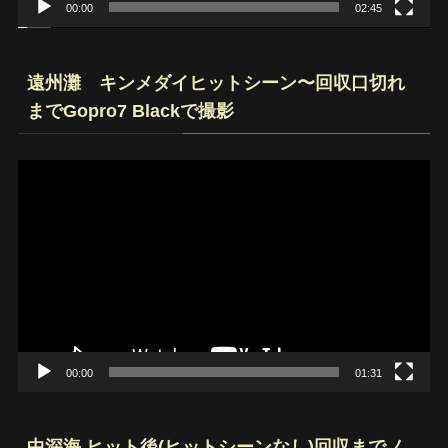
00:00
02:45
遠州灘 キンメダイヒットシーン〜回収口切れ
までGopro7 Blackで撮影
動
画
プ
レ
ー
ヤ
ー
00:00
01:31
中深海 ヒット後(ヒットシーンなし)回収までノ