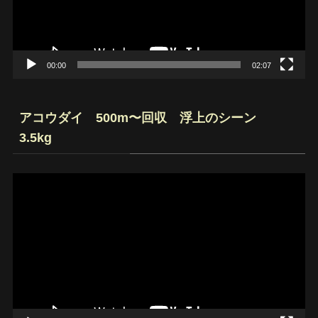
ヤ
ー
00:00
02:07
アコウダイ 500m〜回収 浮上のシーン
3.5kg
動
画
プ
レ
ー
ヤ
ー