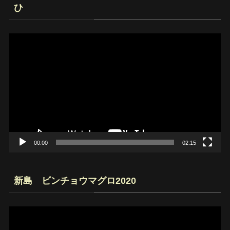
ひ
動
画
プ
レ
ー
ヤ
ー
00:00
02:15
新島 ビンチョウマグロ2020
動
画