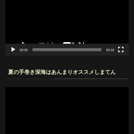
プ
レ
ー
ヤ
ー
00:00
00:16
夏の手巻き深海はあんまりオススメしまてん
動
画
プ
レ
ー
ヤ