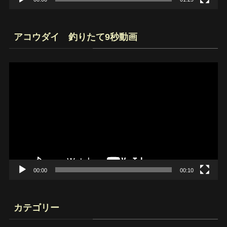
アコウダイ 釣りたて9秒動画
動
画
プ
レ
ー
ヤ
ー
00:00
00:10
カテゴリー