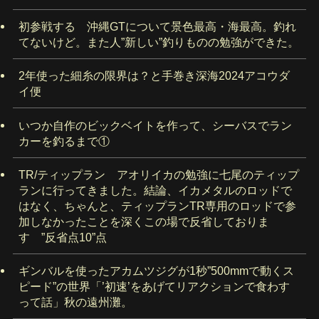
初参戦する 沖縄GTについて景色最高・海最高。釣れ
てないけど。また人”新しい”釣りものの勉強ができた。
2年使った細糸の限界は？と手巻き深海2024アコウダ
イ便
いつか自作のビックベイトを作って、シーバスでラン
カーを釣るまで①
TR/ティップラン アオリイカの勉強に七尾のティップ
ランに行ってきました。結論、イカメタルのロッドで
はなく、ちゃんと、ティップランTR専用のロッドで参
加しなかったことを深くこの場で反省しておりま
す ”反省点10”点
ギンバルを使ったアカムツジグが1秒”500mmで動くス
ピード”の世界「’初速’をあげてリアクションで食わす
って話」秋の遠州灘。