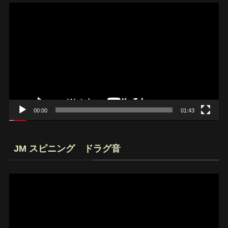
動
画
プ
レ
ー
ヤ
ー
00:00
01:43
JM スピニング ドラグ音
動
画
プ
レ