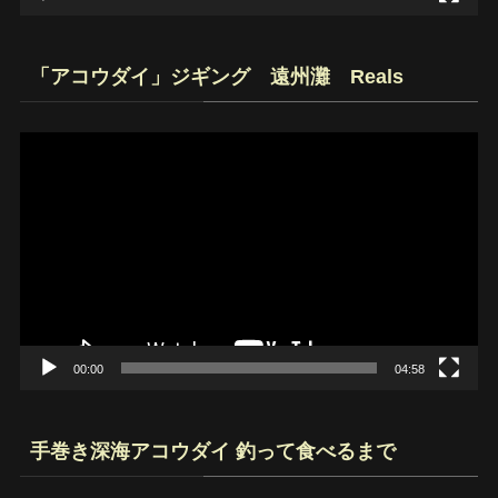
「アコウダイ」ジギング 遠州灘 Reals
動
画
プ
レ
ー
ヤ
ー
00:00
04:58
手巻き深海アコウダイ 釣って食べるまで