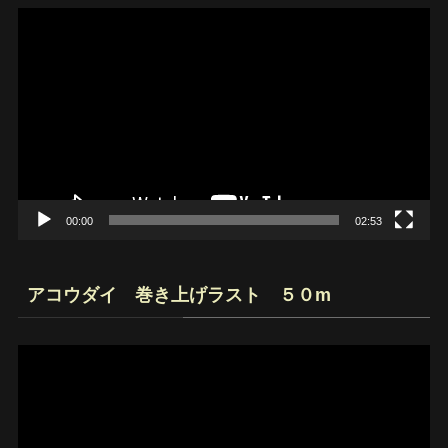
動
画
プ
レ
ー
ヤ
ー
00:00
02:53
アコウダイ 巻き上げラスト ５０m
動
画
プ
レ