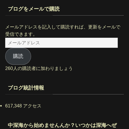
ブログをメールで購読
メールアドレスを記入して購読すれば、更新をメールで
受信できます。
メ
ー
ル
購読
ア
260人の購読者に加わりましょう
ド
レ
ス
ブログ統計情報
617,348 アクセス
中深海から始めませんんか？いつかは深海へぜ