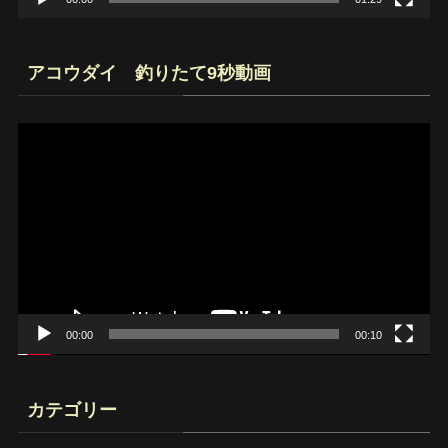
アコウダイ 釣りたて9秒動画
動
画
プ
レ
ー
ヤ
ー
00:00
00:10
カテゴリー