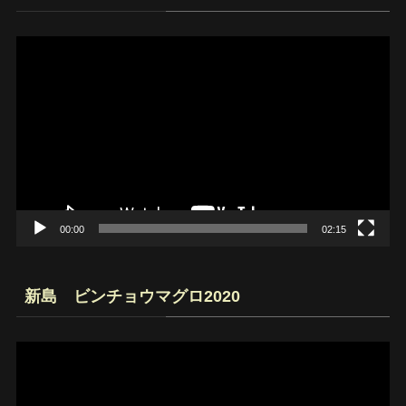
動
画
プ
レ
ー
ヤ
ー
00:00
02:15
新島 ビンチョウマグロ2020
動
画
プ