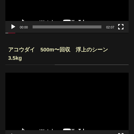
ヤ
ー
00:00
02:07
アコウダイ 500m〜回収 浮上のシーン
3.5kg
動
画
プ
レ
ー
ヤ
ー