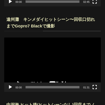
00:00
02:45
遠州灘 キンメダイヒットシーン〜回収口切れ
までGopro7 Blackで撮影
動
画
プ
レ
ー
ヤ
ー
00:00
01:31
中深海 ヒット後(ヒットシーンなし)回収までノ