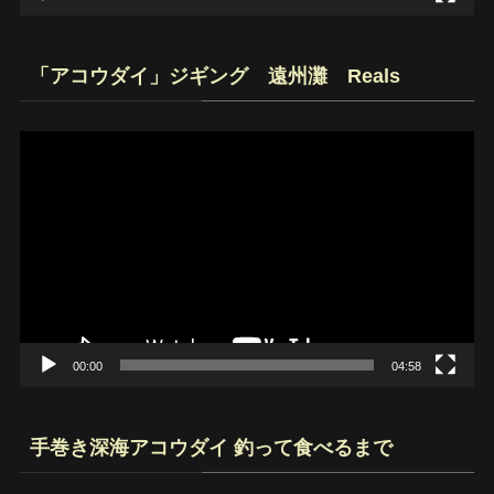
「アコウダイ」ジギング 遠州灘 Reals
動
画
プ
レ
ー
ヤ
ー
00:00
04:58
手巻き深海アコウダイ 釣って食べるまで