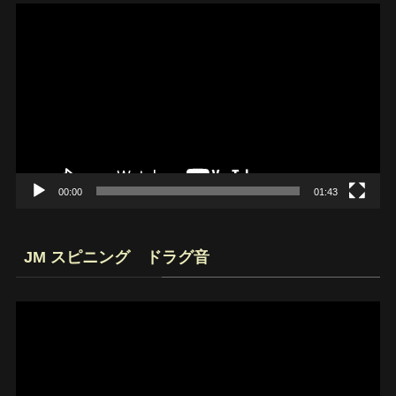
動
画
プ
レ
ー
ヤ
ー
00:00
01:43
JM スピニング ドラグ音
動
画
プ
レ