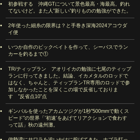
初参戦する 沖縄GTについて景色最高・海最高。釣れ
てないけど。また人”新しい”釣りものの勉強ができた。
2年使った細糸の限界は？と手巻き深海2024アコウダ
イ便
いつか自作のビックベイトを作って、シーバスでラン
カーを釣るまで①
TR/ティップラン アオリイカの勉強に七尾のティップ
ランに行ってきました。結論、イカメタルのロッドで
はなく、ちゃんと、ティップランTR専用のロッドで参
加しなかったことを深くこの場で反省しておりま
す ”反省点10”点
ギンバルを使ったアカムツジグが1秒”500mmで動くス
ピード”の世界「’初速’をあげてリアクションで食わす
って話」秋の遠州灘。
伊勢湾にサワラを追いかけに投げてきた。ナブラ打っ