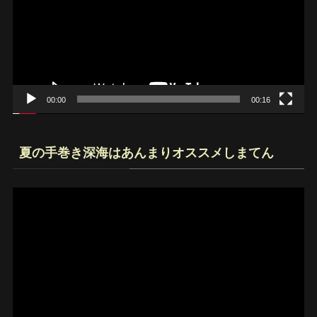
レ
ー
ヤ
ー
00:00
00:16
夏の手巻き深海はあんまりオススメしまてん
動
画
プ
レ
ー
ヤ
ー