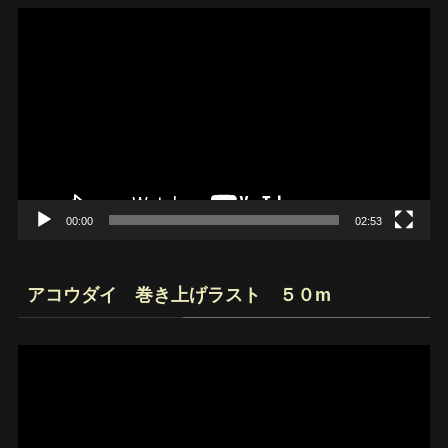
動
画
プ
レ
ー
ヤ
ー
00:00
02:53
アコウダイ 巻き上げラスト ５０m
動
画
プ
レ