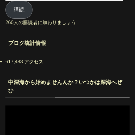
ー
ル
購読
ア
260人の購読者に加わりましょう
ド
レ
ス
ブログ統計情報
617,483 アクセス
中深海から始めませんんか？いつかは深海へぜ
ひ
動
画
プ
レ