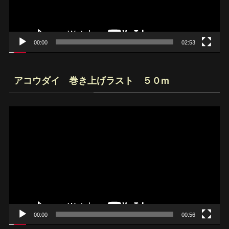
ヤ
ー
00:00
02:53
アコウダイ 巻き上げラスト ５０m
動
画
プ
レ
ー
ヤ
ー
00:00
00:56