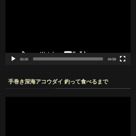
画
プ
レ
ー
ヤ
ー
00:00
04:58
手巻き深海アコウダイ 釣って食べるまで
動
画
プ
レ
ー