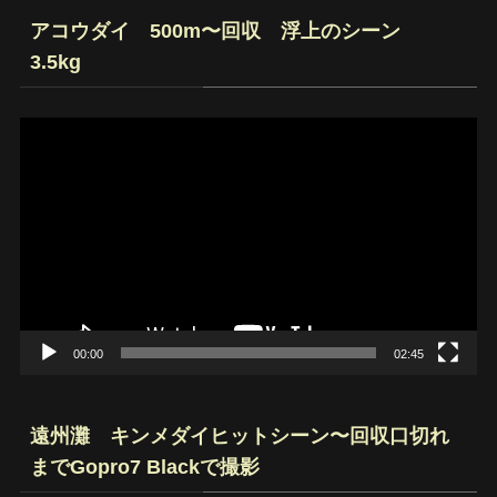
アコウダイ 500m〜回収 浮上のシーン
3.5kg
動
画
プ
レ
ー
ヤ
ー
00:00
02:45
遠州灘 キンメダイヒットシーン〜回収口切れ
までGopro7 Blackで撮影