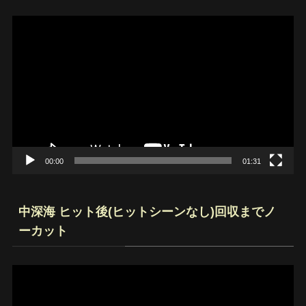
動
画
プ
レ
ー
ヤ
ー
00:00
01:31
中深海 ヒット後(ヒットシーンなし)回収までノ
ーカット
動
画