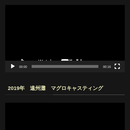
動
画
プ
レ
ー
ヤ
ー
00:00
00:16
2019年 遠州灘 マグロキャスティング
動
画
プ
レ