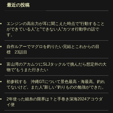
最近の投稿
エンジンの高出力が耳に聞こえた時点で”行動すること
ができている人”と”できない人”カツオ行動学の話で
す。
自作ルアーでマグロを釣りたい完結とこれからの目
標 23話目
富山湾のアカムツにSLJタックルで挑んだら想定外の大
物で”もうまた行きたい
初参戦する 沖縄GTについて景色最高・海最高。釣れ
てないけど。また人”新しい”釣りものの勉強ができた。
2年使った細糸の限界は？と手巻き深海2024アコウダ
イ便