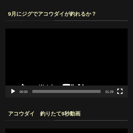
9月にジグでアコウダイが釣れるか？
動
画
プ
レ
ー
ヤ
ー
00:00
01:29
アコウダイ 釣りたて9秒動画
動