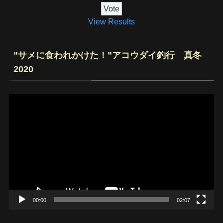
View Results
”サメに食われかけた！”アコウダイ釣行 真冬
2020
動
画
プ
レ
ー
ヤ
ー
00:00
02:07