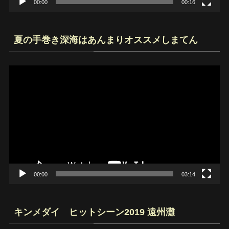
00:00
00:16
夏の手巻き深海はあんまりオススメしまてん
動
画
プ
レ
ー
ヤ
ー
00:00
03:14
キンメダイ ヒットシーン2019 遠州灘