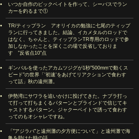
いつか自作のビックベイトを作って、シーバスでラン
カーを釣るまで①
TR/ティップラン アオリイカの勉強に七尾のティップ
ランに行ってきました。結論、イカメタルのロッドで
はなく、ちゃんと、ティップランTR専用のロッドで参
加しなかったことを深くこの場で反省しておりま
す ”反省点10”点
ギンバルを使ったアカムツジグが1秒”500mmで動くス
ピード”の世界「’初速’をあげてリアクションで食わす
って話」秋の遠州灘。
伊勢湾にサワラを追いかけに投げてきた。ナブラ打っ
て打って打ちまくるパターンとブラインドで信じてキ
ャストするパターン。ジャクーベイトで誘って食わす
ってのもオシャレですね。
「”アジラバ”と遠州灘の夕方便について」と遠州灘で海
亀を助けた時の話。