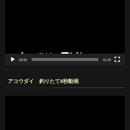
動
画
プ
レ
ー
ヤ
ー
00:00
01:29
アコウダイ 釣りたて9秒動画
動
画
プ
レ
ー