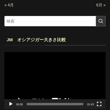
« 4月
6月 »
JM オシアジガー大きさ比較
動
画
プ
レ
ー
ヤ
ー
00:00
01:43