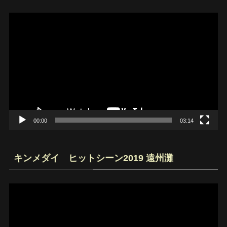
動
画
プ
レ
ー
ヤ
ー
00:00
03:14
キンメダイ ヒットシーン2019 遠州灘
動
画
プ