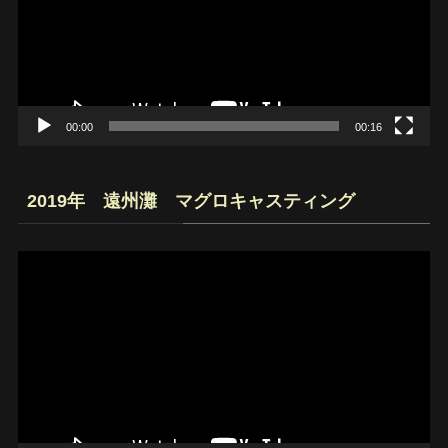
レ
ー
ヤ
ー
00:00
00:16
2019年 遠州灘 マグロキャスティング
動
画
プ
レ
ー
ヤ
ー