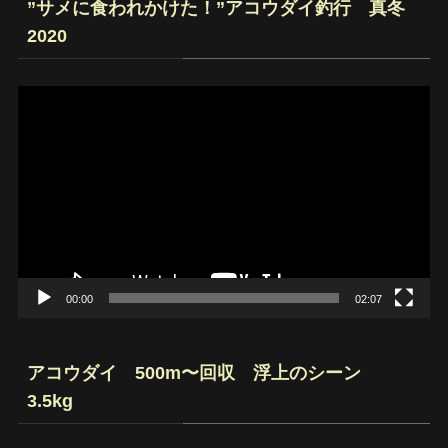
”サメに食われかけた！”アコウダイ釣行 真冬
2020
動
画
プ
レ
ー
ヤ
ー
00:00
02:07
アコウダイ 500m〜回収 浮上のシーン
3.5kg