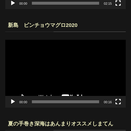
00:00
02:15
新島 ビンチョウマグロ2020
動
画
プ
レ
ー
ヤ
ー
00:00
00:16
夏の手巻き深海はあんまりオススメしまてん