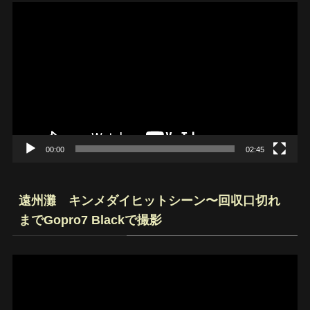
動
画
プ
レ
ー
ヤ
ー
00:00
02:45
遠州灘 キンメダイヒットシーン〜回収口切れ
までGopro7 Blackで撮影
動
画
プ