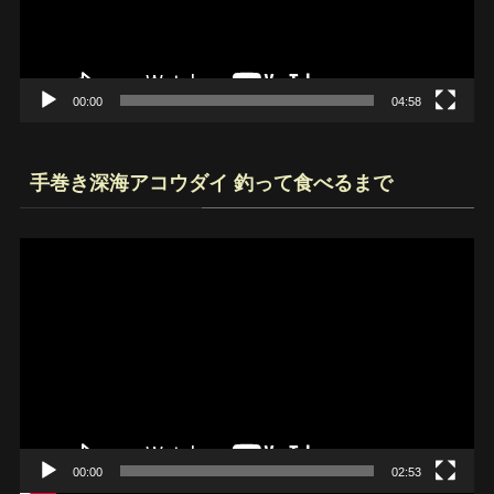
ヤ
ー
00:00
04:58
手巻き深海アコウダイ 釣って食べるまで
動
画
プ
レ
ー
ヤ
ー
00:00
02:53