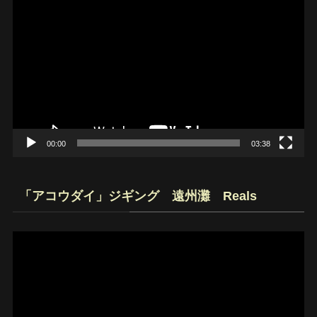
動
画
プ
レ
ー
ヤ
ー
00:00
03:38
「アコウダイ」ジギング 遠州灘 Reals
動
画
プ
レ
ー