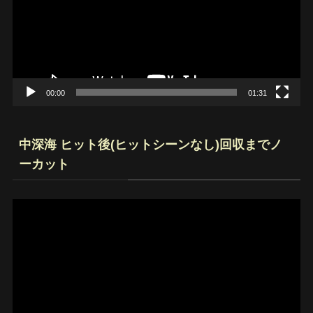
レ
ー
ヤ
ー
00:00
01:31
中深海 ヒット後(ヒットシーンなし)回収までノ
ーカット
動
画
プ
レ
ー
ヤ
ー