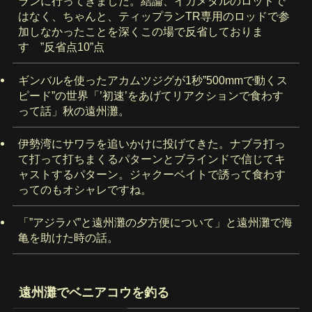
ランに行ってきました。結論、イカメタルのロッドで
はなく、ちゃんと、ティップランTR専用のロッドで参
加しなかったことを深くこの場で反省しておりま
す ”反省点10”点
ギンバルを使ったアカムツジグが1秒”500mmで動くス
ピード”の世界「’初速’をあげてリアクションで食わす
って話」秋の遠州灘。
伊勢湾にサワラを追いかけに投げてきた。ナブラ打っ
て打って打ちまくるパターンとブラインドで信じてキ
ャストするパターン。ジャクーベイトで誘って食わす
ってのもオシャレですね。
「”アジラバ”と遠州灘の夕方便について」と遠州灘で海
亀を助けた時の話。
遠州灘でベニアコウを釣る