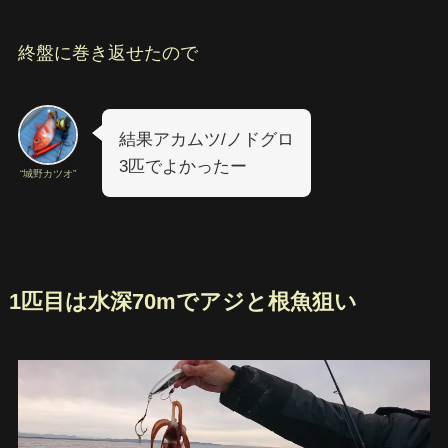
終盤に巻き返せたので
結果アカムツ/ノドグロ
3匹でよかったー
“城野カツオ”
1匹目は水深70mでアジと根魚狙い