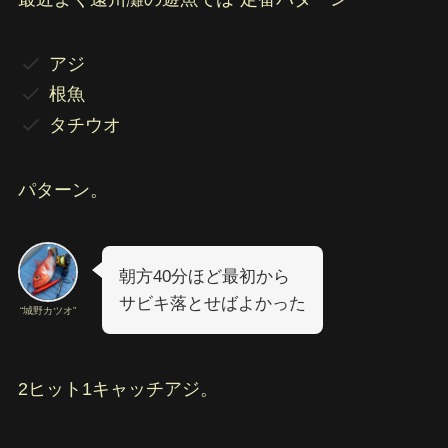
アジ
根魚
タチウオ
パターン。
朝方40分ほど最初から
サビキ落とせばよかった
“城野カツオ”
2ヒット1キャッチアジ。