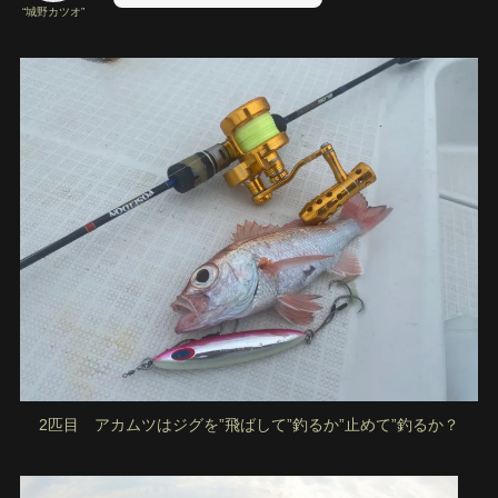
“城野カツオ”
2匹目 アカムツはジグを”飛ばして”釣るか”止めて”釣るか？