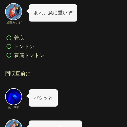
あれ、急に重いぞ
“城野カツオ”
着底
トントン
着底トントン
回収直前に
パクッと
魚 不明