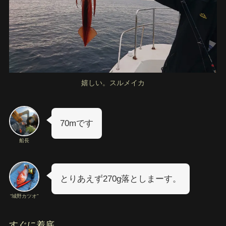
嬉しい。スルメイカ
70mです
船長
とりあえず270g落としまーす。
“城野カツオ”
すぐに着底