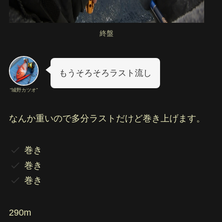
終盤
もうそろそろラスト流し
“城野カツオ”
なんか重いので多分ラストだけど巻き上げます。
巻き
巻き
巻き
290m