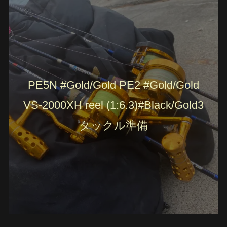
PE5N #Gold/Gold PE2 #Gold/Gold
VS-2000XH reel (1:6.3)#Black/Gold3
タックル準備