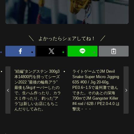
よかったらシェアしてね！
”続編”タングステン 300g3
ライトゲームでJM Devil
本14800円を持ってシーズ
Snake Super Micro Jigging
ン2022 ”最後の輪島アラ”
63S #00 / Jig 20-60g,
最後も5kgオーバーしたの
PE0.6~1.5で遠州灘で遊ん
で、生ハム作ったり、カラ
できた。そのあとの深海
スミ作ったり、釣った”ア
700mでJM Gangster Killer
ラ”は新しいお店にもちこ
#4 rod / 62B / PE2.0-4.0 は
んだりしてみた。
撃沈・・・