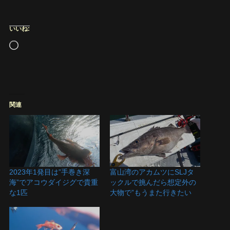
いいね:
読
み
込
み
中…
関連
2023年1発目は”手巻き深
富山湾のアカムツにSLJタ
海”でアコウダイジグで貴重
ックルで挑んだら想定外の
な1匹
大物で”もうまた行きたい