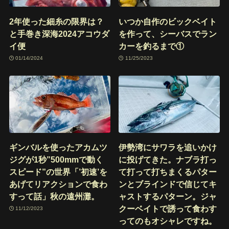
2年使った細糸の限界は？
いつか自作のビックベイト
と手巻き深海2024アコウダ
を作って、シーバスでラン
イ便
カーを釣るまで①
01/14/2024
11/25/2023
ギンバルを使ったアカムツ
伊勢湾にサワラを追いかけ
ジグが1秒”500mmで動く
に投げてきた。ナブラ打っ
スピード”の世界「’初速’を
て打って打ちまくるパター
あげてリアクションで食わ
ンとブラインドで信じてキ
すって話」秋の遠州灘。
ャストするパターン。ジャ
クーベイトで誘って食わす
11/12/2023
ってのもオシャレですね。