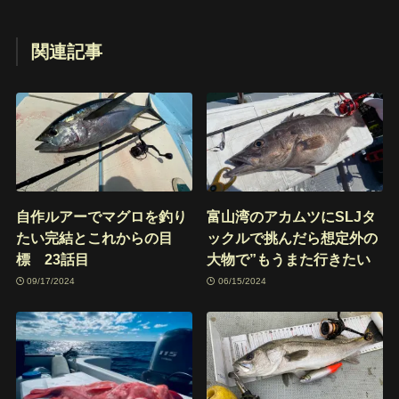
関連記事
自作ルアーでマグロを釣り
富山湾のアカムツにSLJタ
たい完結とこれからの目
ックルで挑んだら想定外の
標 23話目
大物で”もうまた行きたい
09/17/2024
06/15/2024