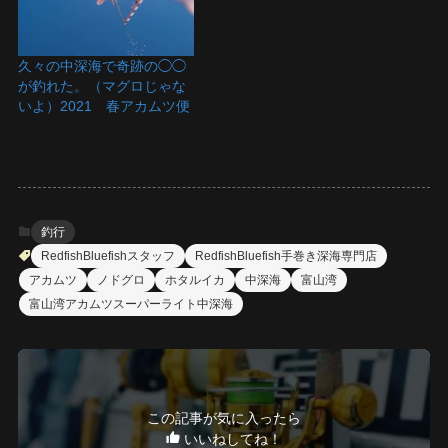
久々の中深海で奇跡の◯◯
が釣れた。（マグロじゃな
いよ）2021 春アカムツ便
釣行
RedfishBluefishスタッフ
RedfishBluefish手巻き深海専門店
アカムツ
ノドグロ
ホタルイカ
中深海
富山湾
富山湾アカムツスーパーライト中深海
この記事が気に入ったら
いいねしてね！