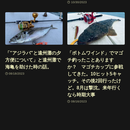
10/30/2023
「”アジラバ”と遠州灘の夕
「ボトムワインド」でマゴ
方便について」と遠州灘で
チ釣ったことあります
海亀を助けた時の話。
か？ マゴチカップに参戦
してきた。10ヒット5キャ
08/18/2023
ッチ。その後2回行ったけ
ど。8月は撃沈。来年行く
なら時期大事
08/16/2023