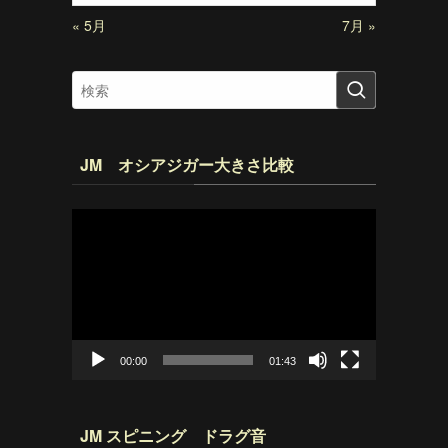
« 5月
7月 »
JM オシアジガー大きさ比較
動
画
プ
レ
ー
ヤ
ー
00:00
01:43
JM スピニング ドラグ音