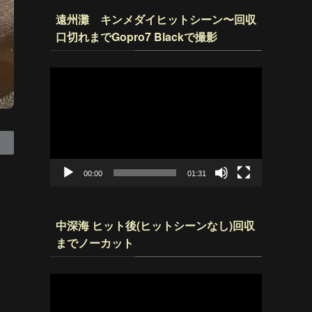
遠州灘 キンメダイヒットシーン〜回収
口切れまでGopro7 Blackで撮影
動
画
プ
レ
ー
ヤ
ー
00:00
01:31
中深海 ヒット後(ヒットシーンなし)回収
までノーカット
動
画
プ