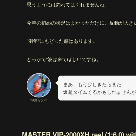
思うようには釣れてはくれませんね。
今年の初めの状況はよかっただけに、反動が大き
”例年”にもどった感はあります。
どっかで”波は来てほしいですね。
まあ、もう少しきたらまた
爆超タイムくるかもしれませんが
“城野カツオ”
MASTER VIP-2000XH reel (1:6.0)