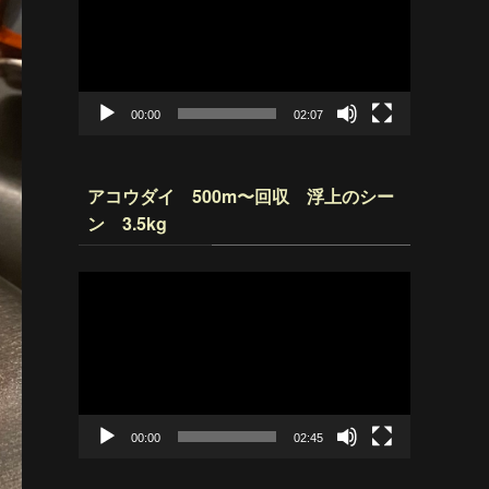
プ
レ
ー
ヤ
ー
00:00
02:07
アコウダイ 500m〜回収 浮上のシー
ン 3.5kg
動
画
プ
レ
ー
ヤ
ー
00:00
02:45