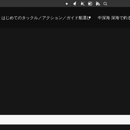
はじめてのタックル／アクション／ガイド船選び
中深海 深海で釣