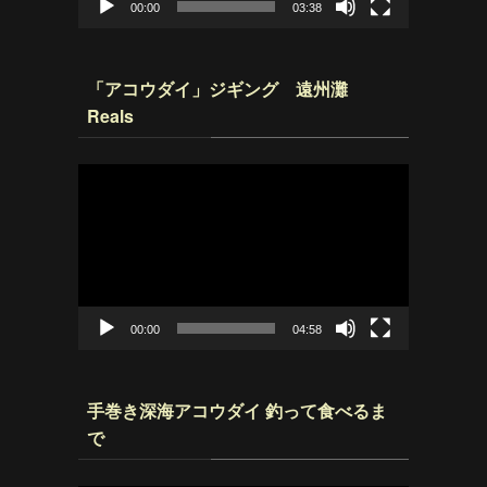
00:00
03:38
「アコウダイ」ジギング 遠州灘
Reals
動
画
プ
レ
ー
ヤ
ー
00:00
04:58
手巻き深海アコウダイ 釣って食べるま
で