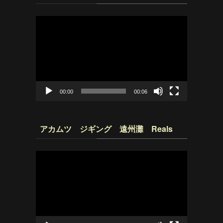
動
画
プ
レ
ー
ヤ
ー
00:00
00:06
アカムツ ジギング 遠州灘 Reals
動
画
プ
レ
ー
ヤ
ー