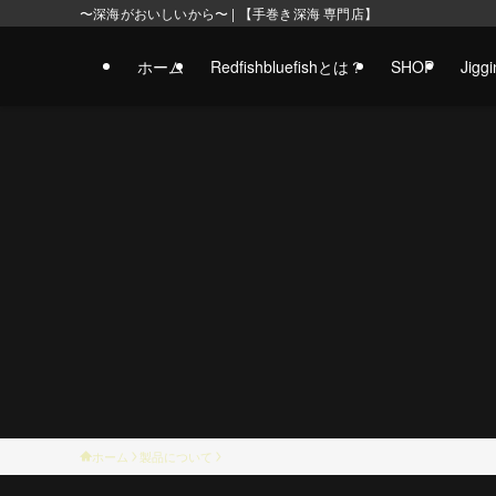
〜深海がおいしいから〜 | 【手巻き深海 専門店】
ホーム
Redfishbluefishとは？
SHOP
Jig
ホーム
製品について