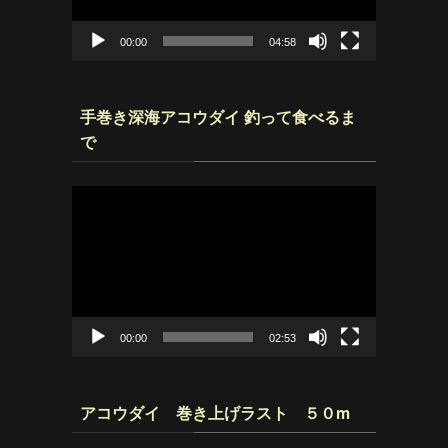
ヤ
ー
00:00
04:58
手巻き深海アコウダイ 釣って食べるま
で
動
画
プ
レ
ー
ヤ
ー
00:00
02:53
アコウダイ 巻き上げラスト ５０m