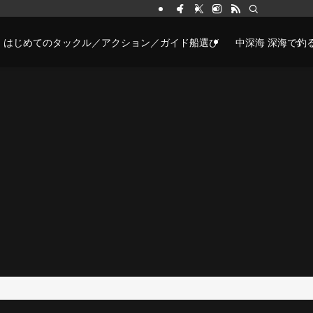
はじめてのタックル／アクション／ガイド船選び
中深海 深海で釣