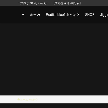
〜深海がおいしいから〜 | 【手巻き深海 専門店】
ホーム
Redfishbluefishとは？
SHOP
Jig
ホーム
釣行