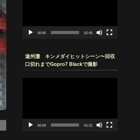
プ
レ
ー
ヤ
ー
00:00
02:45
遠州灘 キンメダイヒットシーン〜回収
口切れまでGopro7 Blackで撮影
動
画
プ
レ
ー
ヤ
ー
00:00
01:31