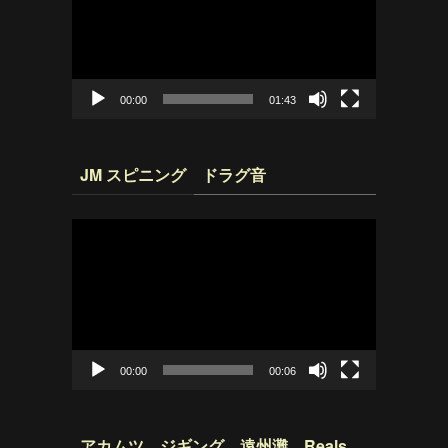
プ
レ
ー
ヤ
ー
00:00
01:43
JM スピニング ドラグ音
動
画
プ
レ
ー
ヤ
ー
00:00
00:06
アカムツ ジギング 遠州灘 Reals