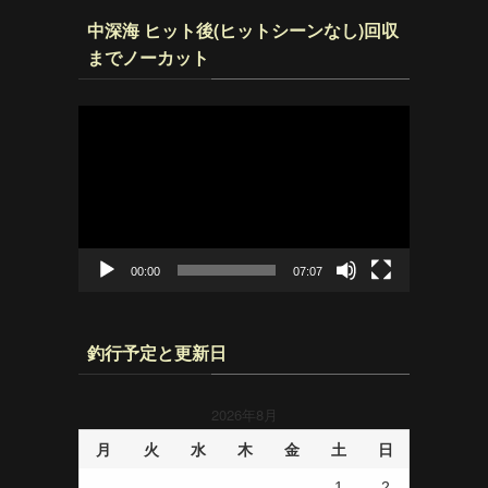
中深海 ヒット後(ヒットシーンなし)回収
までノーカット
動
画
プ
レ
ー
ヤ
ー
00:00
07:07
釣行予定と更新日
2026年8月
月
火
水
木
金
土
日
1
2