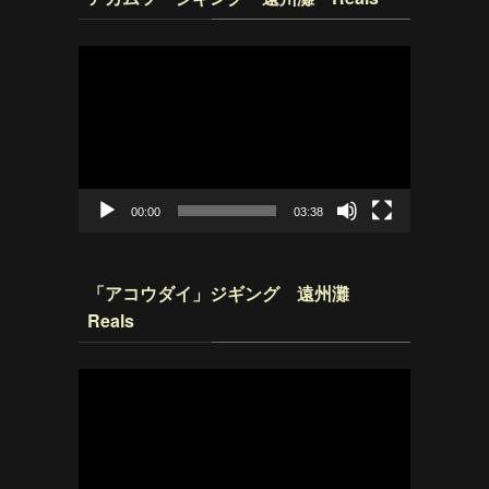
動
画
プ
レ
ー
ヤ
ー
00:00
03:38
「アコウダイ」ジギング 遠州灘
Reals
動
画
プ
レ
ー