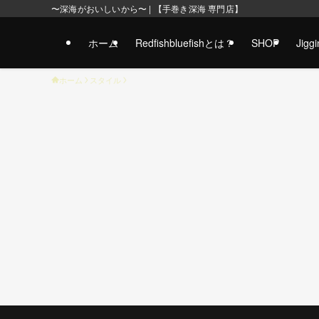
〜深海がおいしいから〜 | 【手巻き深海 専門店】
ホーム
Redfishbluefishとは？
SHOP
Jig
ホーム
スタイル