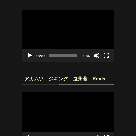
動
画
プ
レ
ー
ヤ
ー
00:00
00:06
アカムツ ジギング 遠州灘 Reals
動
画
プ
レ
ー
ヤ
ー