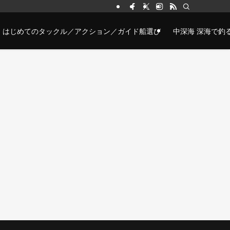
はじめてのタックル／アクション／ガイド船選び
中深海 深海で釣