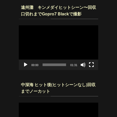
遠州灘 キンメダイヒットシーン〜回収
口切れまでGopro7 Blackで撮影
動
画
プ
レ
ー
ヤ
ー
00:00
01:31
中深海 ヒット後(ヒットシーンなし)回収
までノーカット
動
画
プ