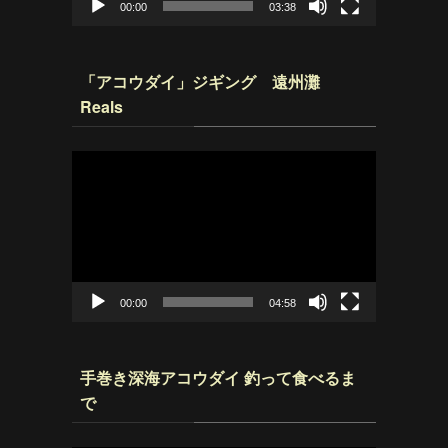
00:00
03:38
「アコウダイ」ジギング 遠州灘
Reals
動
画
プ
レ
ー
ヤ
ー
00:00
04:58
手巻き深海アコウダイ 釣って食べるま
で