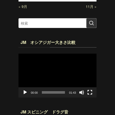
« 9月
11月 »
JM オシアジガー大きさ比較
動
画
プ
レ
ー
ヤ
ー
00:00
01:43
JM スピニング ドラグ音