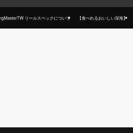
gingMasterTW リールスペックについて
【食べれるおいしい深海】