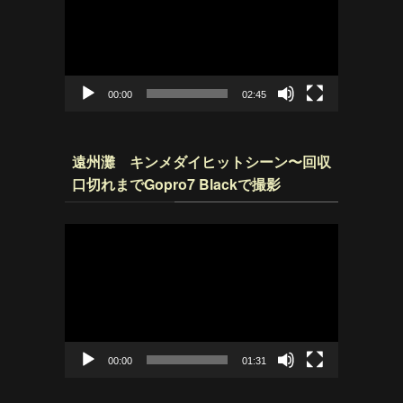
プ
レ
ー
ヤ
ー
00:00
02:45
遠州灘 キンメダイヒットシーン〜回収
口切れまでGopro7 Blackで撮影
動
画
プ
レ
ー
ヤ
ー
00:00
01:31