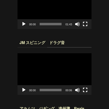
プ
レ
ー
ヤ
ー
00:00
01:43
JM スピニング ドラグ音
動
画
プ
レ
ー
ヤ
ー
00:00
00:06
アカムツ ジギング 遠州灘 Reals