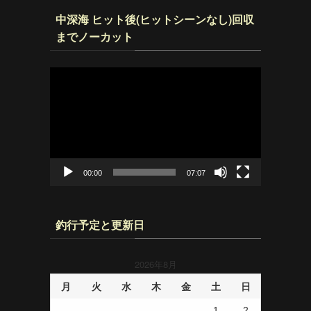
中深海 ヒット後(ヒットシーンなし)回収
までノーカット
動
画
プ
レ
ー
ヤ
ー
00:00
07:07
釣行予定と更新日
2026年8月
月
火
水
木
金
土
日
1
2