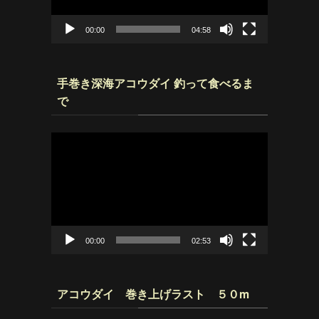
ヤ
ー
00:00
04:58
手巻き深海アコウダイ 釣って食べるま
で
動
画
プ
レ
ー
ヤ
ー
00:00
02:53
アコウダイ 巻き上げラスト ５０m