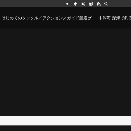
はじめてのタックル／アクション／ガイド船選び
中深海 深海で釣