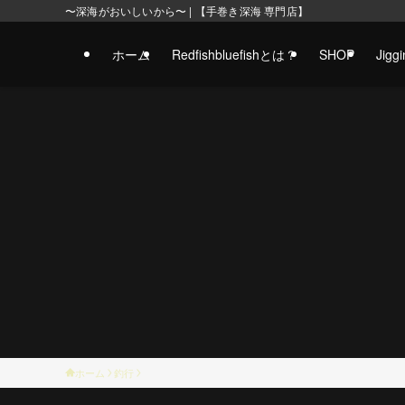
〜深海がおいしいから〜 | 【手巻き深海 専門店】
ホーム
Redfishbluefishとは？
SHOP
Jig
ホーム
釣行