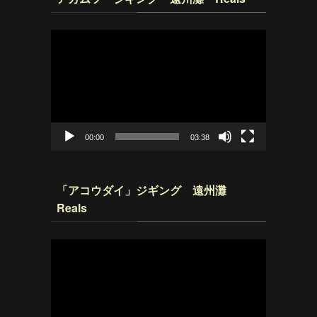
動
画
プ
レ
ー
ヤ
ー
00:00
03:38
「アコウダイ」ジギング 遠州灘
Reals
動
画
プ
レ
ー