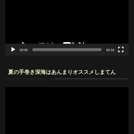
プ
レ
ー
ヤ
ー
00:00
00:16
夏の手巻き深海はあんまりオススメしまてん
動
画
プ
レ
ー
ヤ