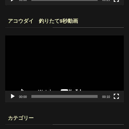
アコウダイ 釣りたて9秒動画
動
画
プ
レ
ー
ヤ
ー
00:00
00:10
カテゴリー