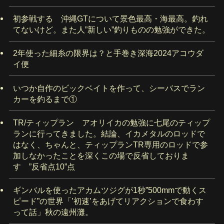
初参戦する 沖縄GTについて景色最高・海最高。釣れ
てないけど。また人”新しい”釣りものの勉強ができた。
2年使った細糸の限界は？と手巻き深海2024アコウダ
イ便
いつか自作のビックベイトを作って、シーバスでラン
カーを釣るまで①
TR/ティップラン アオリイカの勉強に七尾のティップ
ランに行ってきました。結論、イカメタルのロッドで
はなく、ちゃんと、ティップランTR専用のロッドで参
加しなかったことを深くこの場で反省しておりま
す ”反省点10”点
ギンバルを使ったアカムツジグが1秒”500mmで動くス
ピード”の世界「’初速’をあげてリアクションで食わす
って話」秋の遠州灘。