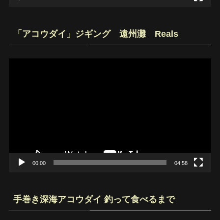
「アコウダイ」ジギング 遠州灘 Reals
動
画
プ
レ
ー
ヤ
ー
00:00
04:58
手巻き深海アコウダイ 釣って食べるまで