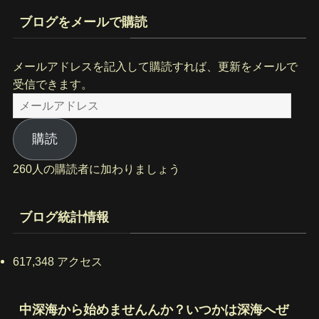
ブログをメールで購読
メールアドレスを記入して購読すれば、更新をメールで
受信できます。
メ
ー
ル
購読
ア
260人の購読者に加わりましょう
ド
レ
ス
ブログ統計情報
617,348 アクセス
中深海から始めませんんか？いつかは深海へぜ