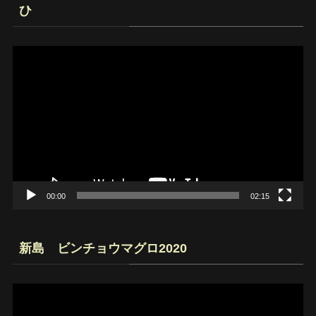
ひ
動
画
プ
レ
ー
ヤ
ー
00:00
02:15
新島 ビンチョウマグロ2020
動
画