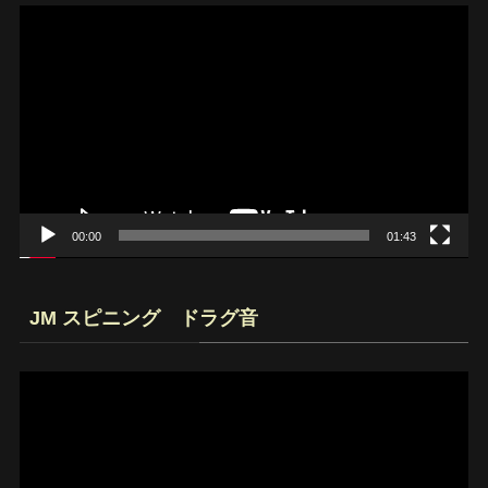
動
画
プ
レ
ー
ヤ
ー
00:00
01:43
JM スピニング ドラグ音
動
画
プ
レ