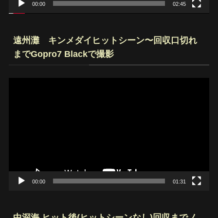
00:00
02:45
遠州灘 キンメダイヒットシーン〜回収口切れ
までGopro7 Blackで撮影
動
画
プ
レ
ー
ヤ
ー
00:00
01:31
中深海 ヒット後(ヒットシーンなし)回収までノ