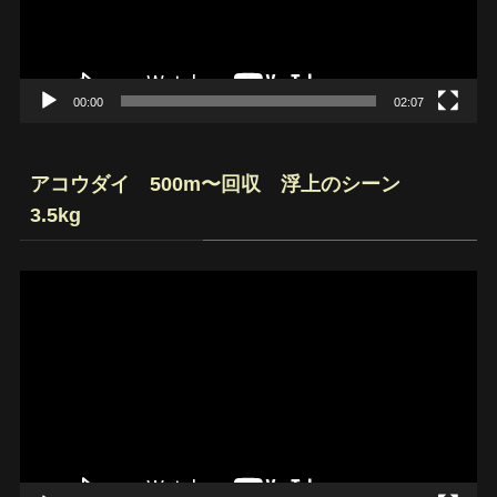
ヤ
ー
00:00
02:07
アコウダイ 500m〜回収 浮上のシーン
3.5kg
動
画
プ
レ
ー
ヤ
ー