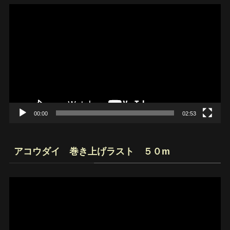
動
画
プ
レ
ー
ヤ
ー
00:00
02:53
アコウダイ 巻き上げラスト ５０m
動
画
プ
レ