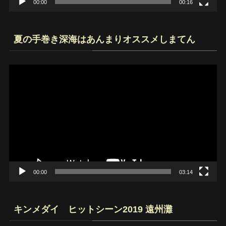
00:00
00:16
夏の手巻き深海はあんまりオススメしまてん
動
画
プ
レ
ー
ヤ
ー
00:00
03:14
キンメダイ ヒットシーン2019 遠州灘