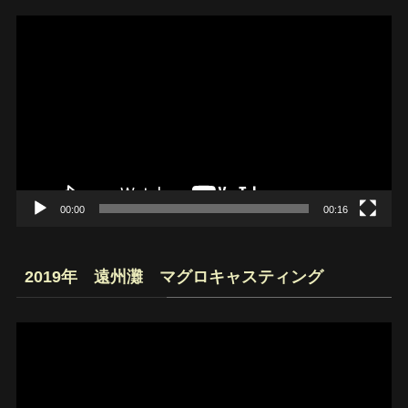
動
画
プ
レ
ー
ヤ
ー
00:00
00:16
2019年 遠州灘 マグロキャスティング
動
画
プ
レ