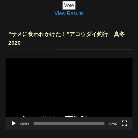
View Results
”サメに食われかけた！”アコウダイ釣行 真冬
2020
動
画
プ
レ
ー
ヤ
ー
00:00
02:07