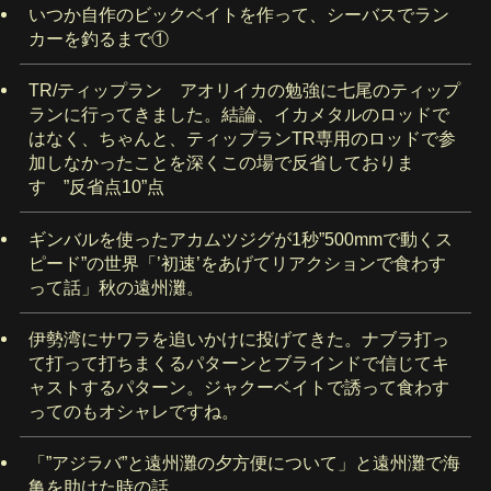
いつか自作のビックベイトを作って、シーバスでラン
カーを釣るまで①
TR/ティップラン アオリイカの勉強に七尾のティップ
ランに行ってきました。結論、イカメタルのロッドで
はなく、ちゃんと、ティップランTR専用のロッドで参
加しなかったことを深くこの場で反省しておりま
す ”反省点10”点
ギンバルを使ったアカムツジグが1秒”500mmで動くス
ピード”の世界「’初速’をあげてリアクションで食わす
って話」秋の遠州灘。
伊勢湾にサワラを追いかけに投げてきた。ナブラ打っ
て打って打ちまくるパターンとブラインドで信じてキ
ャストするパターン。ジャクーベイトで誘って食わす
ってのもオシャレですね。
「”アジラバ”と遠州灘の夕方便について」と遠州灘で海
亀を助けた時の話。