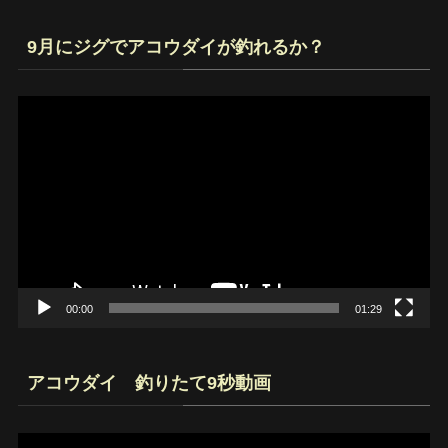
9月にジグでアコウダイが釣れるか？
動
画
プ
レ
ー
ヤ
ー
00:00
01:29
アコウダイ 釣りたて9秒動画
動