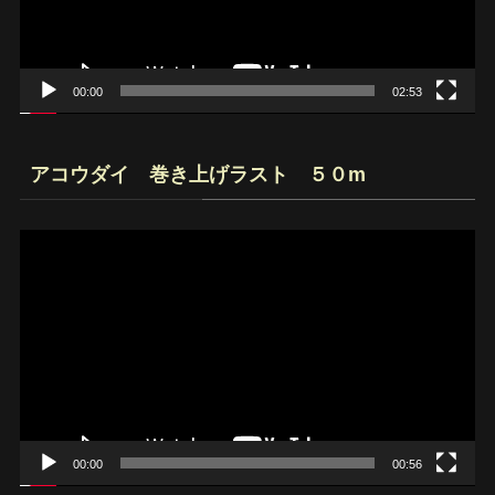
ヤ
ー
00:00
02:53
アコウダイ 巻き上げラスト ５０m
動
画
プ
レ
ー
ヤ
ー
00:00
00:56