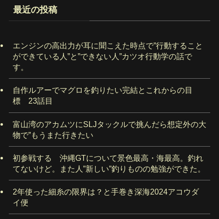
最近の投稿
エンジンの高出力が耳に聞こえた時点で”行動すること
ができている人”と”できない人”カツオ行動学の話で
す。
自作ルアーでマグロを釣りたい完結とこれからの目
標 23話目
富山湾のアカムツにSLJタックルで挑んだら想定外の大
物で”もうまた行きたい
初参戦する 沖縄GTについて景色最高・海最高。釣れ
てないけど。また人”新しい”釣りものの勉強ができた。
2年使った細糸の限界は？と手巻き深海2024アコウダ
イ便