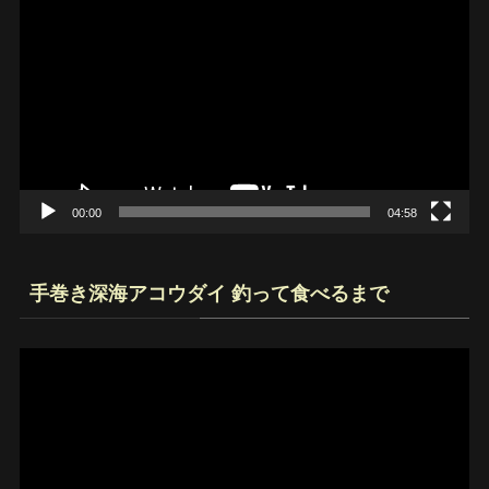
画
プ
レ
ー
ヤ
ー
00:00
04:58
手巻き深海アコウダイ 釣って食べるまで
動
画
プ
レ
ー