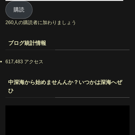
ー
ル
購読
ア
260人の購読者に加わりましょう
ド
レ
ス
ブログ統計情報
617,483 アクセス
中深海から始めませんんか？いつかは深海へぜ
ひ
動
画
プ
レ