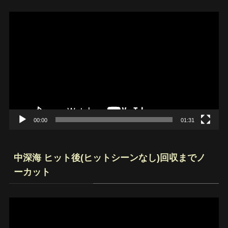
動
画
プ
レ
ー
ヤ
ー
00:00
01:31
中深海 ヒット後(ヒットシーンなし)回収までノ
ーカット
動
画