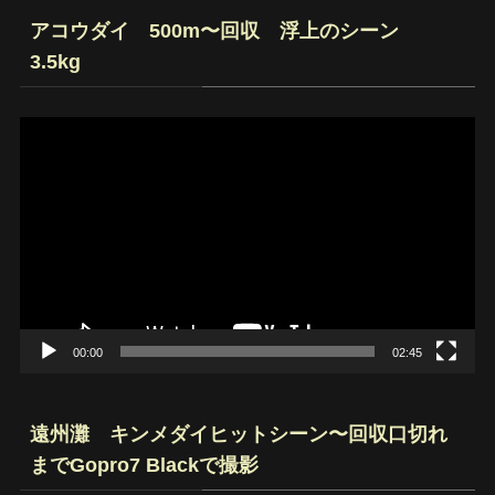
アコウダイ 500m〜回収 浮上のシーン
3.5kg
動
画
プ
レ
ー
ヤ
ー
00:00
02:45
遠州灘 キンメダイヒットシーン〜回収口切れ
までGopro7 Blackで撮影