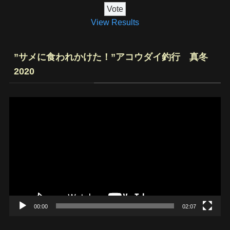
View Results
”サメに食われかけた！”アコウダイ釣行 真冬
2020
動
画
プ
レ
ー
ヤ
ー
00:00
02:07