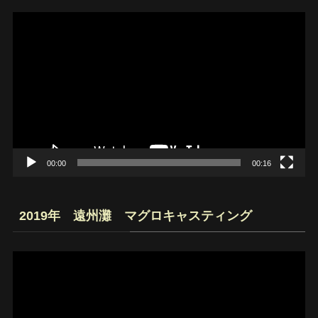
動
画
プ
レ
ー
ヤ
ー
00:00
00:16
2019年 遠州灘 マグロキャスティング
動
画
プ
レ