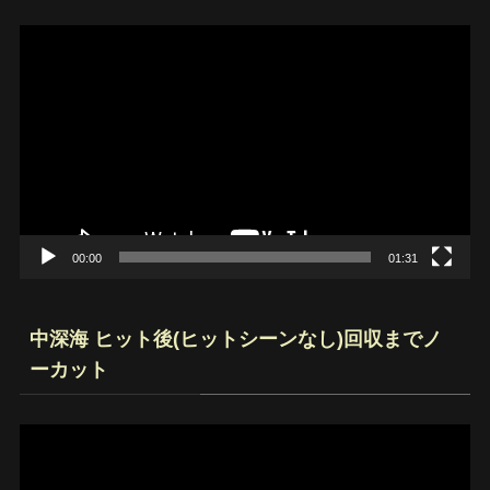
動
画
プ
レ
ー
ヤ
ー
00:00
01:31
中深海 ヒット後(ヒットシーンなし)回収までノ
ーカット
動
画