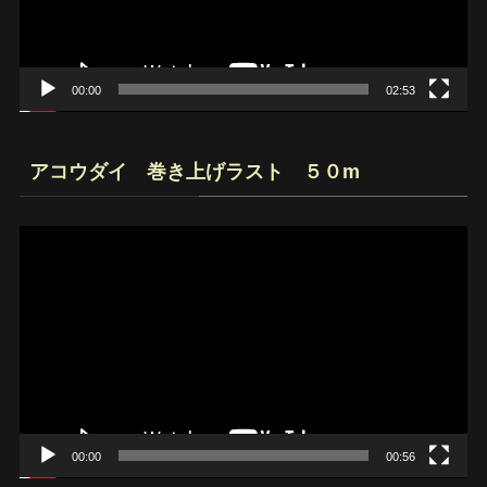
ヤ
ー
00:00
02:53
アコウダイ 巻き上げラスト ５０m
動
画
プ
レ
ー
ヤ
ー
00:00
00:56