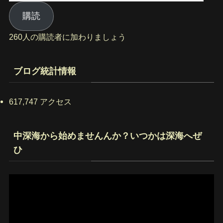
ー
ル
購読
ア
260人の購読者に加わりましょう
ド
レ
ス
ブログ統計情報
617,747 アクセス
中深海から始めませんんか？いつかは深海へぜ
ひ
動
画
プ
レ