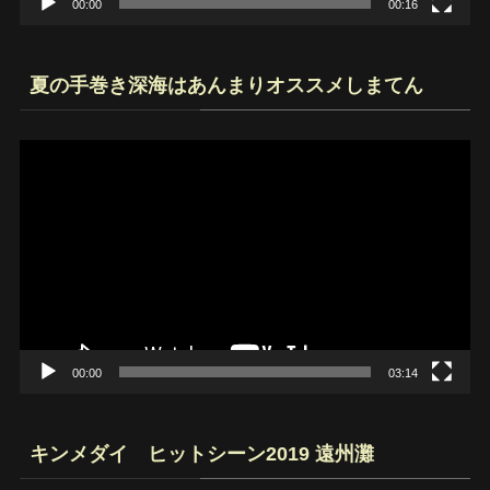
00:00
00:16
夏の手巻き深海はあんまりオススメしまてん
動
画
プ
レ
ー
ヤ
ー
00:00
03:14
キンメダイ ヒットシーン2019 遠州灘