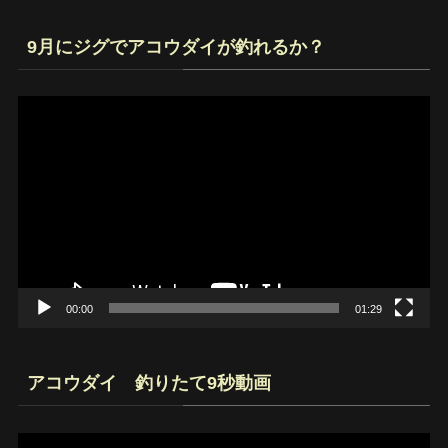
9月にジグでアコウダイが釣れるか？
動
画
プ
レ
ー
ヤ
ー
00:00
01:29
アコウダイ 釣りたて9秒動画
動