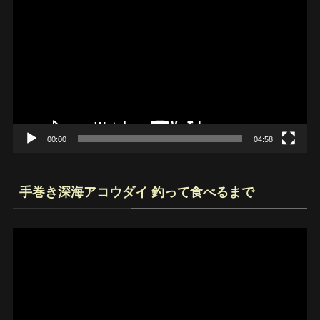
画
プ
レ
ー
ヤ
ー
00:00
04:58
手巻き深海アコウダイ 釣って食べるまで
動
画
プ
レ
ー