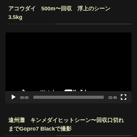
アコウダイ 500m〜回収 浮上のシーン
3.5kg
動
画
プ
レ
ー
ヤ
ー
00:00
02:45
遠州灘 キンメダイヒットシーン〜回収口切れ
までGopro7 Blackで撮影