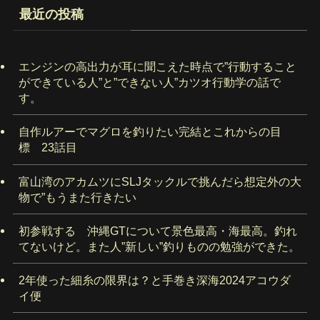
最近の投稿
エンジンの高出力が耳に聞こえた時点で”行動すること
ができている人”と”できない人”カツオ行動学の話で
す。
自作ルアーでマグロを釣りたい完結とこれからの目
標 23話目
富山湾のアカムツにSLJタックルで挑んだら想定外の大
物で”もうまた行きたい
初参戦する 沖縄GTについて景色最高・海最高。釣れ
てないけど。また人”新しい”釣りものの勉強ができた。
2年使った細糸の限界は？と手巻き深海2024アコウダ
イ便