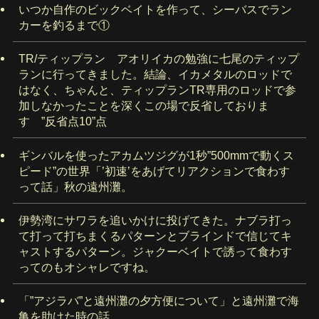
いつか自作のビックベイトを作って、シーバスでラン
カーを釣るまで①
TR/ティップラン アオリイカの勉強に七尾のティップ
ランに行ってきました。結論、イカメタルのロッドで
はなく、ちゃんと、ティップランTR専用のロッドで参
加しなかったことを深くこの場で反省しておりま
す ”反省点10”点
ギンバルを使ったアカムツジグが1秒”500mmで動くス
ピード”の世界「’初速’をあげてリアクションで食わす
って話」秋の遠州灘。
伊勢湾にサワラを追いかけに投げてきた。ナブラ打っ
て打って打ちまくるパターンとブラインドで信じてキ
ャストするパターン。ジャクーベイトで誘って食わす
ってのもオシャレですね。
「”アジラバ”と遠州灘の夕方便について」と遠州灘で海
亀を助けた時の話。