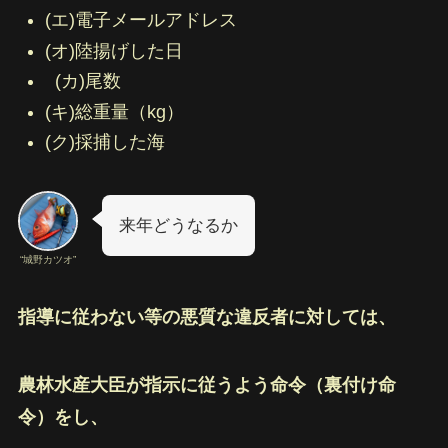
(エ)電子メールアドレス
(オ)陸揚げした日
(カ)尾数
(キ)総重量（kg）
(ク)採捕した海
来年どうなるか
“城野カツオ”
指導に従わない等の悪質な違反者に対しては、
農林水産大臣が指示に従うよう命令（裏付け命
令）をし、