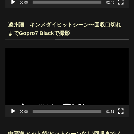
00:00
02:45
遠州灘 キンメダイヒットシーン〜回収口切れ
までGopro7 Blackで撮影
動
画
プ
レ
ー
ヤ
ー
00:00
01:31
中深海 ヒット後(ヒットシーンなし)回収までノ