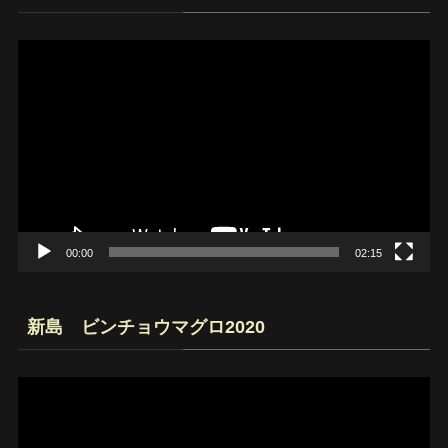
動
画
プ
レ
ー
ヤ
ー
00:00
02:15
新島 ビンチョウマグロ2020
動
画
プ