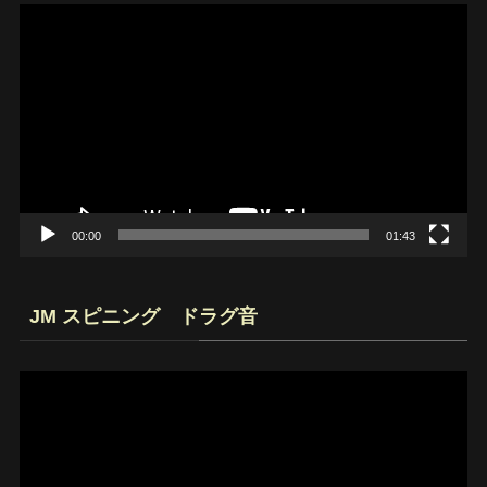
動
画
プ
レ
ー
ヤ
ー
00:00
01:43
JM スピニング ドラグ音
動
画
プ
レ