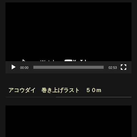
動
画
プ
レ
ー
ヤ
ー
00:00
02:53
アコウダイ 巻き上げラスト ５０m
動
画
プ
レ