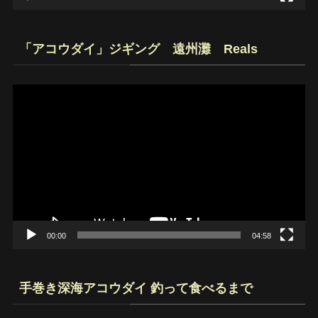
「アコウダイ」ジギング 遠州灘 Reals
動
画
プ
レ
ー
ヤ
ー
00:00
04:58
手巻き深海アコウダイ 釣って食べるまで