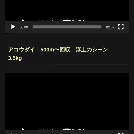
ヤ
ー
00:00
02:07
アコウダイ 500m〜回収 浮上のシーン
3.5kg
動
画
プ
レ
ー
ヤ
ー