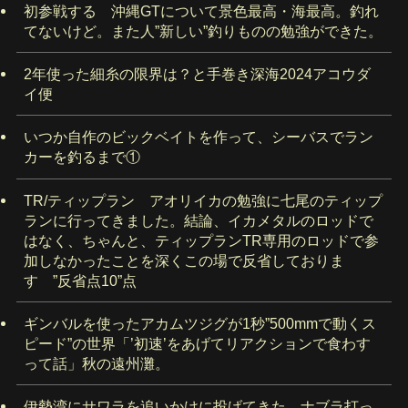
初参戦する 沖縄GTについて景色最高・海最高。釣れ
てないけど。また人”新しい”釣りものの勉強ができた。
2年使った細糸の限界は？と手巻き深海2024アコウダ
イ便
いつか自作のビックベイトを作って、シーバスでラン
カーを釣るまで①
TR/ティップラン アオリイカの勉強に七尾のティップ
ランに行ってきました。結論、イカメタルのロッドで
はなく、ちゃんと、ティップランTR専用のロッドで参
加しなかったことを深くこの場で反省しておりま
す ”反省点10”点
ギンバルを使ったアカムツジグが1秒”500mmで動くス
ピード”の世界「’初速’をあげてリアクションで食わす
って話」秋の遠州灘。
伊勢湾にサワラを追いかけに投げてきた。ナブラ打っ