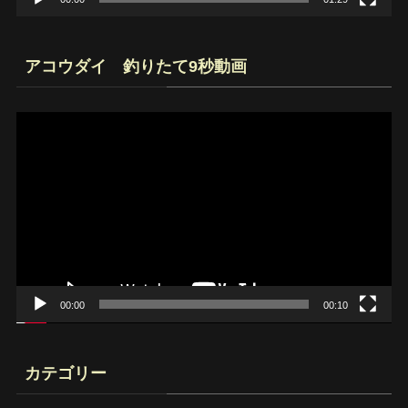
アコウダイ 釣りたて9秒動画
動
画
プ
レ
ー
ヤ
ー
00:00
00:10
カテゴリー