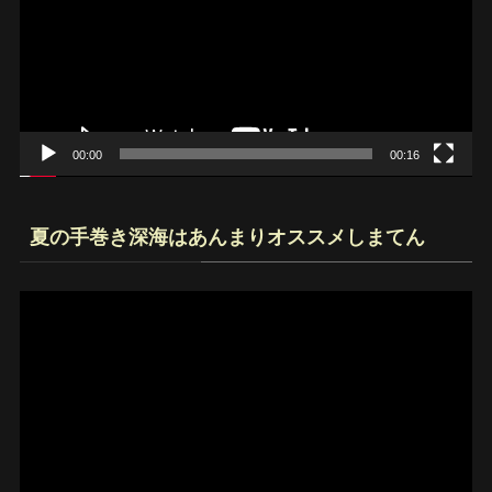
レ
ー
ヤ
ー
00:00
00:16
夏の手巻き深海はあんまりオススメしまてん
動
画
プ
レ
ー
ヤ
ー