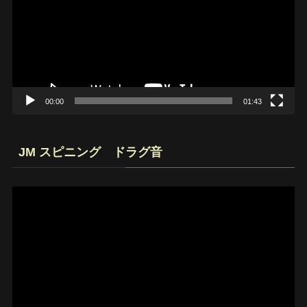
レ
ー
ヤ
ー
00:00
01:43
JM スピニング ドラグ音
動
画
プ
レ
ー
ヤ
ー