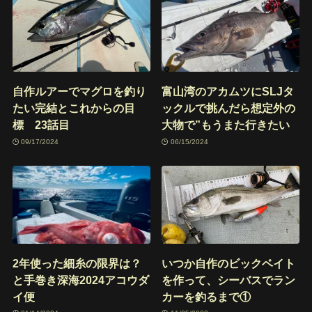
自作ルアーでマグロを釣り
富山湾のアカムツにSLJタ
たい完結とこれからの目
ックルで挑んだら想定外の
標 23話目
大物で”もうまた行きたい
09/17/2024
06/15/2024
2年使った細糸の限界は？
いつか自作のビックベイト
と手巻き深海2024アコウダ
を作って、シーバスでラン
イ便
カーを釣るまで①