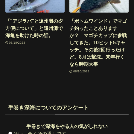
「”アジラバ”と遠州灘の夕
「ボトムワインド」でマゴ
方便について」と遠州灘で
チ釣ったことあります
海亀を助けた時の話。
か？ マゴチカップに参戦
してきた。10ヒット5キャ
08/18/2023
ッチ。その後2回行ったけ
ど。8月は撃沈。来年行く
なら時期大事
08/16/2023
手巻き深海についてのアンケート
手巻きで深海をやる人の気がしれない
はい、全くその通りです。