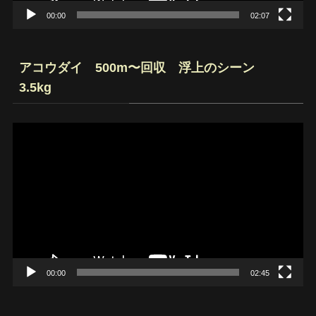
00:00
02:07
アコウダイ 500m〜回収 浮上のシーン
3.5kg
動
画
プ
レ
ー
ヤ
ー
00:00
02:45