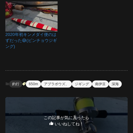
2020年初キンメダイ便のは
ずだった😅(ビンチョウジギ
ング)
釣行
650m
アブラボウズ、
ジギング
南伊豆
深海
この記事が気に入ったら
いいねしてね！