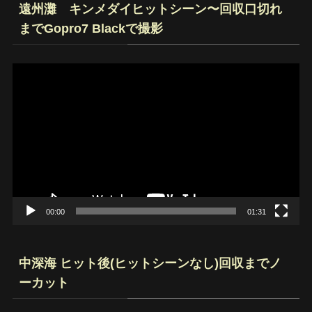
遠州灘 キンメダイヒットシーン〜回収口切れ
までGopro7 Blackで撮影
動
画
プ
レ
ー
ヤ
ー
00:00
01:31
中深海 ヒット後(ヒットシーンなし)回収までノ
ーカット