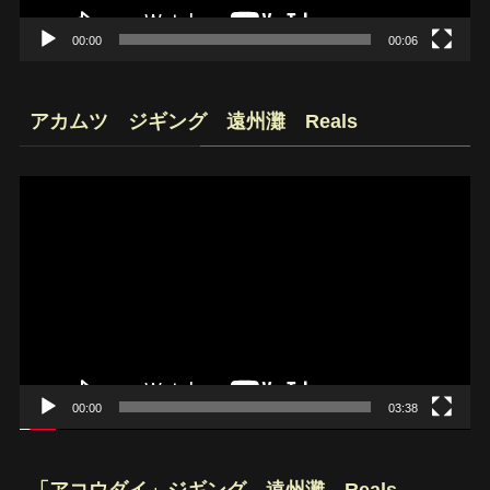
00:00
00:06
アカムツ ジギング 遠州灘 Reals
動
画
プ
レ
ー
ヤ
ー
00:00
03:38
「アコウダイ」ジギング 遠州灘 Reals