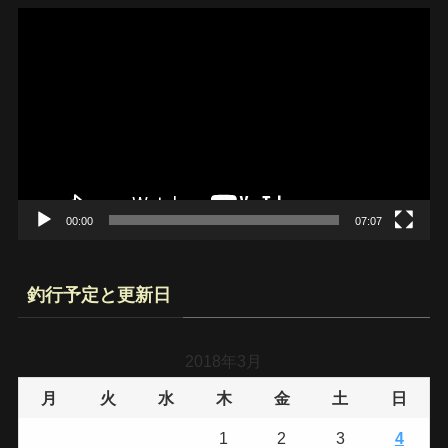
動
画
プ
レ
ー
ヤ
ー
00:00
07:07
釣行予定と更新日
2018年3月
月
火
水
木
金
土
日
1
2
3
4