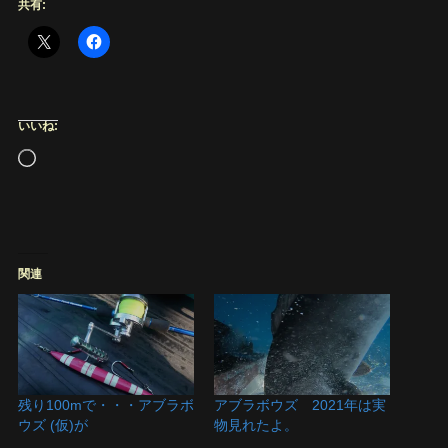
共有:
いいね:
読
み
込
み
中…
関連
残り100mで・・・アブラボ
アブラボウズ 2021年は実
ウズ (仮)が
物見れたよ。