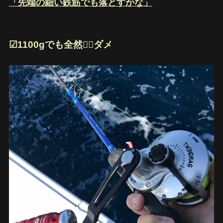
「先端の細い鉄筋でも落とすかな」
☑︎1100gでも全然🙅‍♂️ダメ