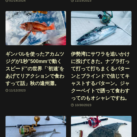
01/14/2024
11/25/2023
ギンバルを使ったアカムツ
伊勢湾にサワラを追いかけ
ジグが1秒”500mmで動く
に投げてきた。ナブラ打っ
スピード”の世界「’初速’を
て打って打ちまくるパター
あげてリアクションで食わ
ンとブラインドで信じてキ
すって話」秋の遠州灘。
ャストするパターン。ジャ
クーベイトで誘って食わす
11/12/2023
ってのもオシャレですね。
10/30/2023