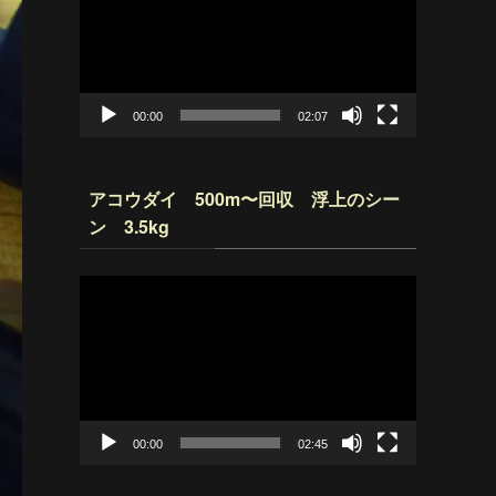
プ
レ
ー
ヤ
ー
00:00
02:07
アコウダイ 500m〜回収 浮上のシー
ン 3.5kg
動
画
プ
レ
ー
ヤ
ー
00:00
02:45