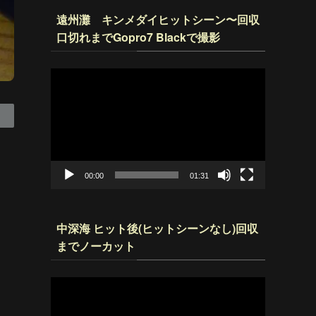
遠州灘 キンメダイヒットシーン〜回収
口切れまでGopro7 Blackで撮影
動
画
プ
レ
ー
ヤ
ー
00:00
01:31
中深海 ヒット後(ヒットシーンなし)回収
までノーカット
動
画
プ