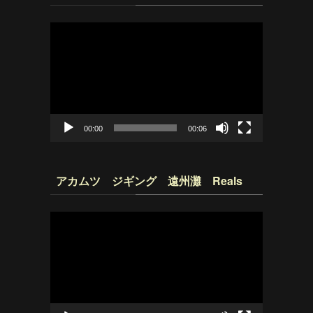
動
画
プ
レ
ー
ヤ
ー
00:00
00:06
アカムツ ジギング 遠州灘 Reals
動
画
プ
レ
ー
ヤ
ー