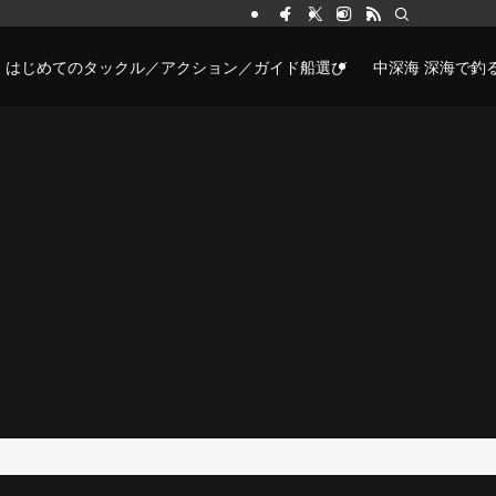
はじめてのタックル／アクション／ガイド船選び
中深海 深海で釣