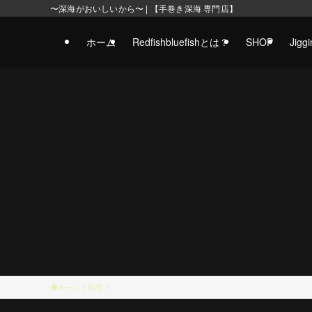
〜深海がおいしいから〜 | 【手巻き深海 専門店】
ホーム
Redfishbluefishとは？
SHOP
Jig
ホーム
料理