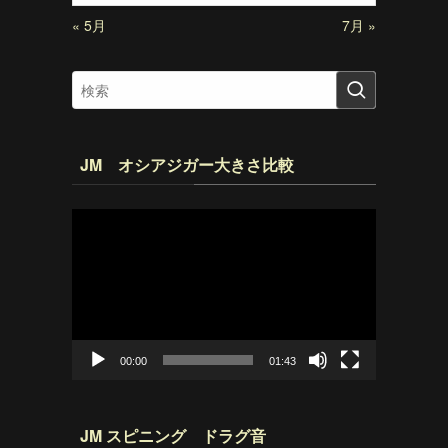
« 5月
7月 »
JM オシアジガー大きさ比較
動
画
プ
レ
ー
ヤ
ー
00:00
01:43
JM スピニング ドラグ音