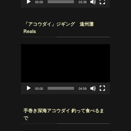
00:00
03:38
「アコウダイ」ジギング 遠州灘
Reals
動
画
プ
レ
ー
ヤ
ー
00:00
04:58
手巻き深海アコウダイ 釣って食べるま
で