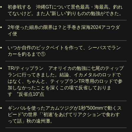
初参戦する 沖縄GTについて景色最高・海最高。釣れ
てないけど。また人”新しい”釣りものの勉強ができた。
2年使った細糸の限界は？と手巻き深海2024アコウダ
イ便
いつか自作のビックベイトを作って、シーバスでラン
カーを釣るまで①
TR/ティップラン アオリイカの勉強に七尾のティップ
ランに行ってきました。結論、イカメタルのロッドで
はなく、ちゃんと、ティップランTR専用のロッドで参
加しなかったことを深くこの場で反省しておりま
す ”反省点10”点
ギンバルを使ったアカムツジグが1秒”500mmで動くス
ピード”の世界「’初速’をあげてリアクションで食わす
って話」秋の遠州灘。