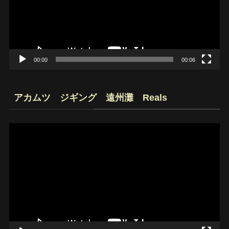
ー
ヤ
ー
00:00
00:06
アカムツ ジギング 遠州灘 Reals
動
画
プ
レ
ー
ヤ
ー