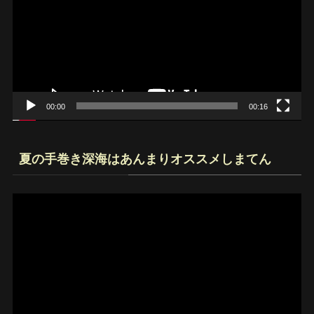
プ
レ
ー
ヤ
ー
00:00
00:16
夏の手巻き深海はあんまりオススメしまてん
動
画
プ
レ
ー
ヤ
ー