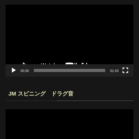
動
画
プ
レ
ー
ヤ
ー
00:00
01:43
JM スピニング ドラグ音
動
画
プ
レ