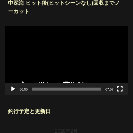
中深海 ヒット後(ヒットシーンなし)回収までノ
ーカット
動
画
プ
レ
ー
ヤ
ー
00:00
07:07
釣行予定と更新日
2020年2月