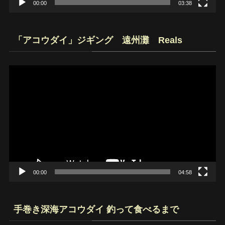
00:00
03:38
「アコウダイ」ジギング 遠州灘 Reals
動
画
プ
レ
ー
ヤ
ー
00:00
04:58
手巻き深海アコウダイ 釣って食べるまで