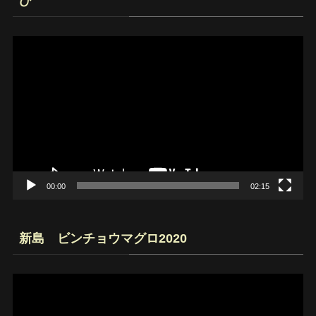
ひ
動
画
プ
レ
ー
ヤ
ー
00:00
02:15
新島 ビンチョウマグロ2020
動
画