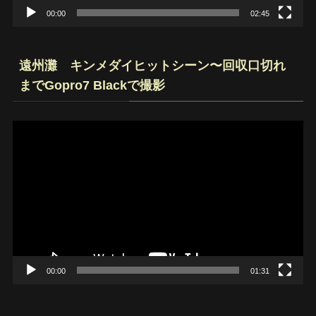
00:00
02:45
遠州灘 キンメダイヒットシーン〜回収口切れ
までGopro7 Blackで撮影
動
画
プ
レ
ー
ヤ
ー
00:00
01:31