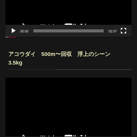
ー
ヤ
ー
00:00
02:07
アコウダイ 500m〜回収 浮上のシーン
3.5kg
動
画
プ
レ
ー
ヤ
ー