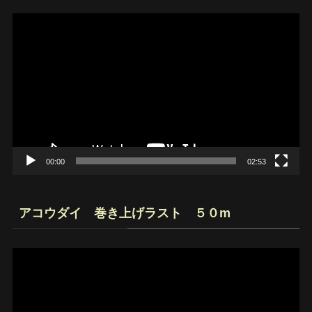
動
画
プ
レ
ー
ヤ
ー
00:00
02:53
アコウダイ 巻き上げラスト ５０m
動
画
プ
レ