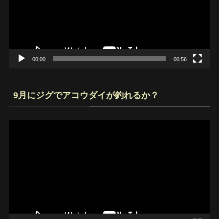
ー
ヤ
ー
00:00
00:56
9月にジグでアコウダイが釣れるか？
動
画
プ
レ
ー
ヤ
ー